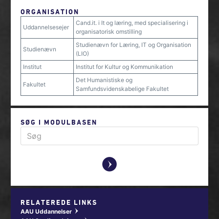
ORGANISATION
Cand.it. i It og læring, med specialisering i
Uddannelsesejer
organisatorisk omstilling
Studienævn for Læring, IT og Organisation
Studienævn
(LIO)
Institut
Institut for Kultur og Kommunikation
Det Humanistiske og
Fakultet
Samfundsvidenskabelige Fakultet
SØG I MODULBASEN
y
RELATEREDE LINKS
AAU Uddannelser
w