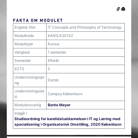
FAKTA OM MODULET
Engelsk titel
IT Concepts and Philosophy of Technology
Modulkode
KAIIOLK20102
Modultype
Kursus
Varighed
1 semester
Semester
Efterår
ECTS
5
Undervisningsspr
Dansk
og
Undervisningsste
Campus København
d
Modulansvarlig
Bente Meyer
Indgår i
Studieordning for kandidatuddannelsen i IT og Læring med
specialisering i Organisatorisk Omstilling, 2020 København