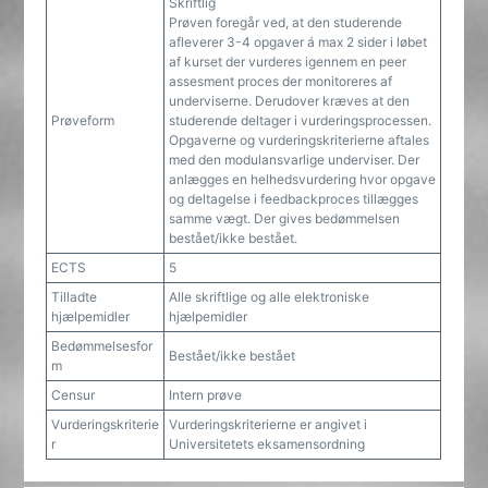
Skriftlig
Prøven foregår ved, at den studerende
afleverer 3-4 opgaver á max 2 sider i løbet
af kurset der vurderes igennem en peer
assesment proces der monitoreres af
underviserne. Derudover kræves at den
Prøveform
studerende deltager i vurderingsprocessen.
Opgaverne og vurderingskriterierne aftales
med den modulansvarlige underviser. Der
anlægges en helhedsvurdering hvor opgave
og deltagelse i feedbackproces tillægges
samme vægt. Der gives bedømmelsen
bestået/ikke bestået.
ECTS
5
Tilladte
Alle skriftlige og alle elektroniske
hjælpemidler
hjælpemidler
Bedømmelsesfor
Bestået/ikke bestået
m
Censur
Intern prøve
Vurderingskriterie
Vurderingskriterierne er angivet i
r
Universitetets eksamensordning