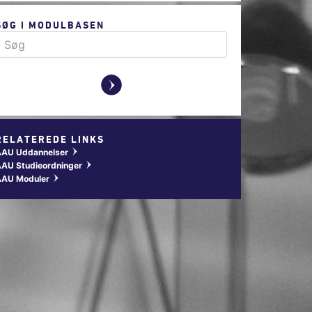
SØG I MODULBASEN
y
RELATEREDE LINKS
AAU Uddannelser
w
AU Studieordninger
w
AAU Moduler
w