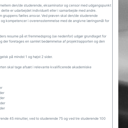
 mellem den/de studerende, eksaminator og censor med udgangspunkt
 dette er udarbejdet individuelt eller i samarbejde med andre.
m gruppens fælles ansvar. Ved prøven skal den/de studerende
r og kompetencer i overensstemmelse med de angivne læringsmål for
siders resume på et fremmedsprog (se nedenfor) udgør grundlaget for
 der foretages en samlet bedømmelse af projektrapporten og den
elsk på mindst 1 og højst 2 sider.
orten skal tage afsæt i relevante kvalificerede akademiske
er
der
der
ider
der
rende 45 minutter, ved to studerende 75 og ved tre studerende 100