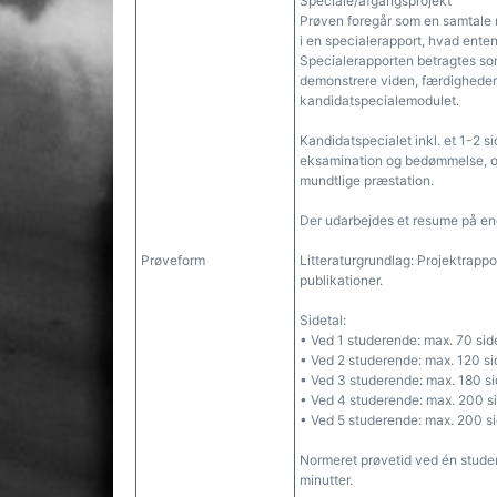
Speciale/afgangsprojekt
Prøven foregår som en samtale
i en specialerapport, hvad enten
Specialerapporten betragtes so
demonstrere viden, færdighede
kandidatspecialemodulet.
Kandidatspecialet inkl. et 1-2 
eksamination og bedømmelse, og
mundtlige præstation.
Der udarbejdes et resume på eng
Prøveform
Litteraturgrundlag: Projektrapp
publikationer.
Sidetal:
• Ved 1 studerende: max. 70 sid
• Ved 2 studerende: max. 120 si
• Ved 3 studerende: max. 180 si
• Ved 4 studerende: max. 200 s
• Ved 5 studerende: max. 200 si
Normeret prøvetid ved én stude
minutter.