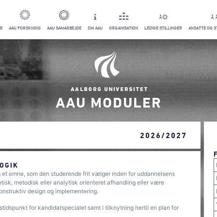
E
AAU FORSKNING
AAU SAMARBEJDE
OM AAU
ORGANISATION
LEDIGE STILLINGER
ANSATTE OG 
AAU MODULER
2026/2027
OGIK
m et emne, som den studerende frit vælger inden for uddannelsens
isk, metodisk eller analytisk orienteret afhandling eller være
konstruktiv design og implementering.
dspunkt for kandidatspecialet samt i tilknytning hertil en plan for