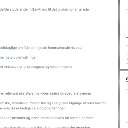
nde/de studerende i tilknytning til det problemorienterede
 mediefaglige område på højeste internationale niveau
abelige problemstillinger
amt videnskabelig redelighed og forskningsetik
ver relevant eksisterende viden inden for specialets emne
iske, teoretiske, metodiske og analytiske tilgange af relevans for
 over disse faglige valg og prioriteringer
r teorier, metoder og indsatser af relevans for specialeemnet
søgelser på et interaktivt, digitalt mediefagligt grundlag