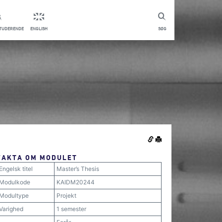
STUDERENDE
ENGLISH
SØG
FAKTA OM MODULET
Engelsk titel
Master’s Thesis
Modulkode
KAIDM20244
Modultype
Projekt
Varighed
1 semester