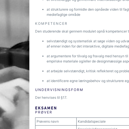
at strukturere og formidle den opnåede viden til fag
mediefaglige område
KOMPETENCER
Den studerende skal gennem modulet opnå kompetencer ti
selvstændigt og systematisk at søge viden og udv
af emner inden for det interaktive, digitale medief
at argumentere for tilvalg og fravalg med hensyn ti
empiriske materiale og/eller de designmæssige as
at arbejde selvstændigt, kritisk reflekteret og prob
at identificere egne læringsbehov og strukturere ege
UNDERVISNINGSFORM
Der henvises til §17.
EKSAMEN
PRØVER
Prøvens navn
Kandidatspeciale