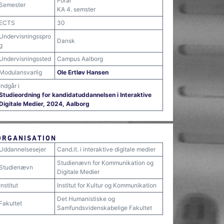
Forår
Semester
KA 4. semster
ECTS
30
Undervisningsspro
Dansk
g
Undervisningssted
Campus Aalborg
Modulansvarlig
Ole Ertløv Hansen
Indgår i
Studieordning for kandidatuddannelsen i Interaktive
Digitale Medier, 2024, Aalborg
ORGANISATION
Uddannelsesejer
Cand.it. i interaktive digitale medier
Studienævn for Kommunikation og
Studienævn
Digitale Medier
Institut
Institut for Kultur og Kommunikation
Det Humanistiske og
Fakultet
Samfundsvidenskabelige Fakultet