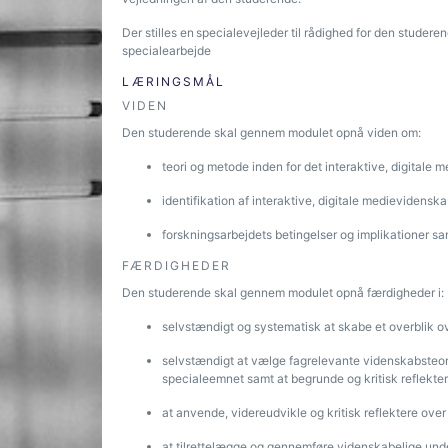
Der stilles en specialevejleder til rådighed for den studere
specialearbejde
LÆRINGSMÅL
VIDEN
Den studerende skal gennem modulet opnå viden om:
teori og metode inden for det interaktive, digitale
identifikation af interaktive, digitale medievidensk
forskningsarbejdets betingelser og implikationer s
FÆRDIGHEDER
Den studerende skal gennem modulet opnå færdigheder i:
selvstændigt og systematisk at skabe et overblik o
selvstændigt at vælge fagrelevante videnskabsteoret
specialeemnet samt at begrunde og kritisk reflektere
at anvende, videreudvikle og kritisk reflektere ove
at tilrettelægge og gennemføre videnskabelige under