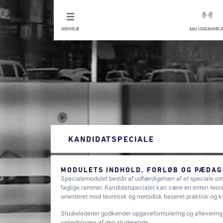
GENVEJE
AAU UDDANNELS
KANDIDATSPECIALE
MODULETS INDHOLD, FORLØB OG PÆDAG
Specialemodulet består af udfærdigelsen af et speciale o
faglige rammer. Kandidatspecialet kan være en enten teoret
orienteret mod teoretisk og metodisk baseret praktisk og 
Studielederen godkender opgaveformulering og afleveringsti
vejledningen af den studerende.