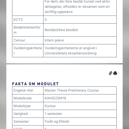
For dem, der ikke består kurset ved aktiv
deltagelse, afholdes re-eksamen som en
skriftlig ugeprøve.
ECTS
5
Bedømmelsesfor
Bestået/ikke bestået
m
Censur
Intern prøve
Vurderingskriterie
Vurderingskriterierne er angivet i
r
Universitetets eksamensordning
FAKTA OM MODULET
Engelsk titel
Master Thesis Preliminary Course
Modulkode
KAHIS22M19
Modultype
Kursus
Varighed
1 semester
Semester
Forår og Efterår