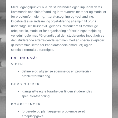
Med udgangspunkt i bl.a. de studerendes egen input om deres
kommende specialeafhandling introduceres metoder og modeller
for problemformulering, litteratursøgning og –behandling,
kildeforståelse, indsamling og etablering af empiri til brug i
undersøgelser. Kurset vil ligeledes introducere til forskellige
arbejdsstile, modeller for organisering af forskningsarbejde og
vejledningsformer. På grundlag af den studerendes input kobles
den studerende efterfølgende sammen med en specialevejleder
(jf. bestemmelserne for kandidatspecialemodulet) og en
specialekontrakt udfærdiges.
LÆRINGSMÅL
VIDEN
definere og afgrænse et emne og en provisorisk
problemformulering.
FÆRDIGHEDER
igangsætte egne forarbejder til den studerendes
specialeafhandling.
KOMPETENCER
forberede og planlægge en problembaseret
arbejdsopgave