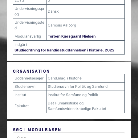
ECTS
5
Undervisningsspr
Dansk
og
Undervisningsste
Campus Aalborg
d
Modulansvarlig
Torben Kjersgaard Nielsen
Indgår i
Studieordning for kandidatuddannelsen i historie, 2022
ORGANISATION
Uddannelsesejer
Cand.mag. i historie
Studienævn
Studienævn for Politik og Samfund
Institut
Institut for Samfund og Politik
Det Humanistiske og
Fakultet
Samfundsvidenskabelige Fakultet
SØG I MODULBASEN