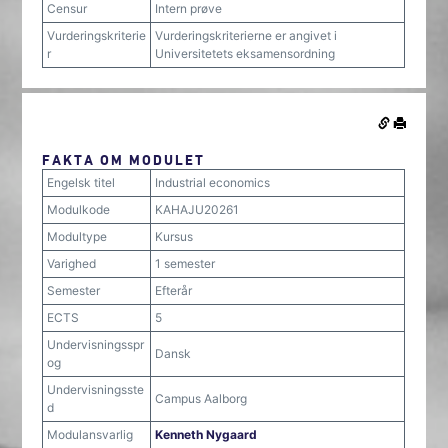
Censur
Intern prøve
Vurderingskriterie
Vurderingskriterierne er angivet i
r
Universitetets eksamensordning
FAKTA OM MODULET
Engelsk titel
Industrial economics
Modulkode
KAHAJU20261
Modultype
Kursus
Varighed
1 semester
Semester
Efterår
ECTS
5
Undervisningsspr
Dansk
og
Undervisningsste
Campus Aalborg
d
Modulansvarlig
Kenneth Nygaard