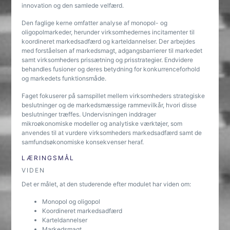
innovation og den samlede velfærd.
Den faglige kerne omfatter analyse af monopol- og
oligopolmarkeder, herunder virksomhedernes incitamenter til
koordineret markedsadfærd og karteldannelser. Der arbejdes
med forståelsen af markedsmagt, adgangsbarrierer til markedet
samt virksomheders prissætning og prisstrategier. Endvidere
behandles fusioner og deres betydning for konkurrenceforhold
og markedets funktionsmåde.
Faget fokuserer på samspillet mellem virksomheders strategiske
beslutninger og de markedsmæssige rammevilkår, hvori disse
beslutninger træffes. Undervisningen inddrager
mikroøkonomiske modeller og analytiske værktøjer, som
anvendes til at vurdere virksomheders markedsadfærd samt de
samfundsøkonomiske konsekvenser heraf.
LÆRINGSMÅL
VIDEN
Det er målet, at den studerende efter modulet har viden om:
Monopol og oligopol
Koordineret markedsadfærd
Karteldannelser
Markedsmagt