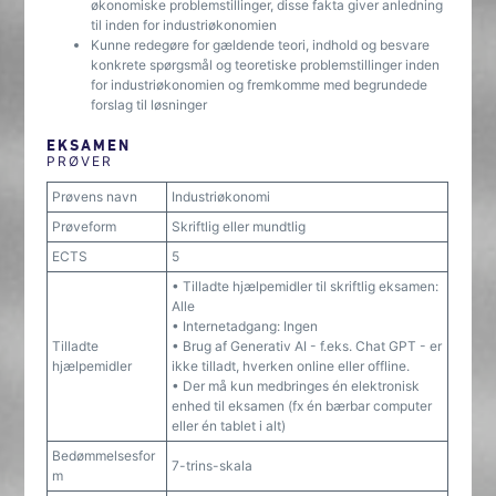
økonomiske problemstillinger, disse fakta giver anledning
til inden for industriøkonomien
Kunne redegøre for gældende teori, indhold og besvare
konkrete spørgsmål og teoretiske problemstillinger inden
for industriøkonomien og fremkomme med begrundede
forslag til løsninger
EKSAMEN
PRØVER
Prøvens navn
Industriøkonomi
Prøveform
Skriftlig eller mundtlig
ECTS
5
• Tilladte hjælpemidler til skriftlig eksamen:
Alle
• Internetadgang: Ingen
Tilladte
• Brug af Generativ AI - f.eks. Chat GPT - er
hjælpemidler
ikke tilladt, hverken online eller offline.
• Der må kun medbringes én elektronisk
enhed til eksamen (fx én bærbar computer
eller én tablet i alt)
Bedømmelsesfor
7-trins-skala
m