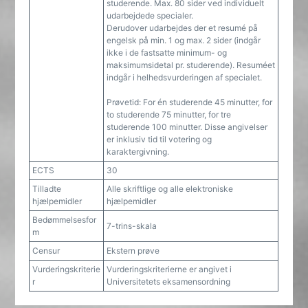
studerende. Max. 80 sider ved individuelt
udarbejdede specialer.
Derudover udarbejdes der et resumé på
engelsk på min. 1 og max. 2 sider (indgår
ikke i de fastsatte minimum- og
maksimumsidetal pr. studerende). Resuméet
indgår i helhedsvurderingen af specialet.
Prøvetid: For én studerende 45 minutter, for
to studerende 75 minutter, for tre
studerende 100 minutter. Disse angivelser
er inklusiv tid til votering og
karaktergivning.
ECTS
30
Tilladte
Alle skriftlige og alle elektroniske
hjælpemidler
hjælpemidler
Bedømmelsesfor
7-trins-skala
m
Censur
Ekstern prøve
Vurderingskriterie
Vurderingskriterierne er angivet i
r
Universitetets eksamensordning