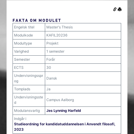
FAKTA OM MODULET
Engelsk titel
Master's Thesis
Modulkode
KAFIL20236
Modultype
Projekt
Varighed
1 semester
Semester
Forår
ECTS
30
Undervisningsspr
Dansk
og
Tomplads
Ja
Undervisningsste
Campus Aalborg
d
Modulansvarlig
Jes Lynning Harfeld
Indgår i
Studieordning for kandidatuddannelsen i Anvendt filosofi,
2023