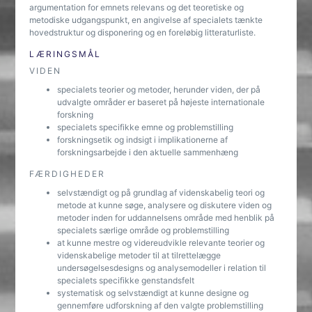
argumentation for emnets relevans og det teoretiske og
metodiske udgangspunkt, en angivelse af specialets tænkte
hovedstruktur og disponering og en foreløbig litteraturliste.
LÆRINGSMÅL
VIDEN
specialets teorier og metoder, herunder viden, der på
udvalgte områder er baseret på højeste internationale
forskning
specialets specifikke emne og problemstilling
forskningsetik og indsigt i implikationerne af
forskningsarbejde i den aktuelle sammenhæng
FÆRDIGHEDER
selvstændigt og på grundlag af videnskabelig teori og
metode at kunne søge, analysere og diskutere viden og
metoder inden for uddannelsens område med henblik på
specialets særlige område og problemstilling
at kunne mestre og videreudvikle relevante teorier og
videnskabelige metoder til at tilrettelægge
undersøgelsesdesigns og analysemodeller i relation til
specialets specifikke genstandsfelt
systematisk og selvstændigt at kunne designe og
gennemføre udforskning af den valgte problemstilling