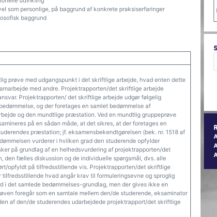
ionelle udvikling
vel som personlige, på baggrund af konkrete praksiserfaringer
ilosofisk baggrund
lig prøve med udgangspunkt i det skriftlige arbejde, hvad enten dette
i samarbejde med andre. Projektrapporten/det skriftlige arbejde
svar. Projektrapporten/ det skriftlige arbejde udgør følgelig
 bedømmelse, og der foretages en samlet bedømmelse af
 arbejde og den mundtlige præstation. Ved en mundtlig gruppeprøve
amineres på en sådan måde, at det sikres, at der foretages en
uderendes præstation; jf. eksamensbekendtgørelsen (bek. nr. 1518 af
dømmelsen vurderer i hvilken grad den studerende opfylder
A
ker på grundlag af en helhedsvurdering af projektrapporten/det
n, den fælles diskussion og de individuelle spørgsmål, dvs. alle
/opfyldt på tilfredsstillende vis. Projektrapporten/det skriftlige
 tilfredsstillende hvad angår krav til formuleringsevne og sproglig
rd i det samlede bedømmelses-grundlag, men der gives ikke en
Prøven foregår som en samtale mellem den/de studerende, eksaminator
n af den/de studerendes udarbejdede projektrapport/det skriftlige