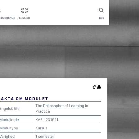
STUDERENDE
ENGLISH
SØG
FAKTA OM MODULET
The Philosopher of Learning in
Engelsk titel
Practice
Modulkode
KAFIL201921
Modultype
Kursus
Varighed
1 semester