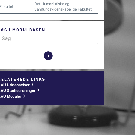
Det Humanistiske og
Fakultet
Samfundsvidenskabelige Fakultet
SØG I MODULBASEN
y
RELATEREDE LINKS
AAU Uddannelser
w
AU Studieordninger
w
AAU Moduler
w