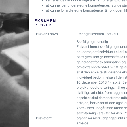
selvstændigt at kunne tage ansvar for egen profess
at kunne identificere egne kompetencer, faglige så
at kunne formidle egne kompetencer til folk uden f
EKSAMEN
PRØVER
Prøvens navn
Læringsfilosoffen i praksis
Skriftlig og mundtlig
En kombineret skriftlig og mundt
er udarbejdet individuelt eller 
betragtes som gruppens fælles an
grundlaget for eksamination og
projektrapporten/det skriftlige
skal den enkelte studerende eks
individuel bedømmelse af den st
16. december 2013 §4 stk.2) Be
projektmodulets læringsmål og s
skriftlige arbejde, fremlæggelse
aspekter skal demonstreres udført
arbejde, herunder at den også er
korrekthed, indgår med andre o
selvstændig karakter for den. 
Prøveform
og censor med udgangspunkt i de
arbejde.