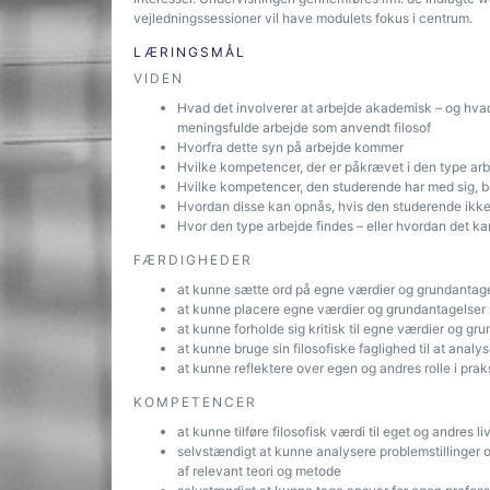
vejledningssessioner vil have modulets fokus i centrum.
LÆRINGSMÅL
VIDEN
Hvad det involverer at arbejde akademisk – og hv
meningsfulde arbejde som anvendt filosof
Hvorfra dette syn på arbejde kommer
Hvilke kompetencer, der er påkrævet i den type ar
Hvilke kompetencer, den studerende har med sig, b
Hvordan disse kan opnås, hvis den studerende ikke
Hvor den type arbejde findes – eller hvordan det ka
FÆRDIGHEDER
at kunne sætte ord på egne værdier og grundantag
at kunne placere egne værdier og grundantagelser
at kunne forholde sig kritisk til egne værdier og gr
at kunne bruge sin filosofiske faglighed til at anal
at kunne reflektere over egen og andres rolle i prak
KOMPETENCER
at kunne tilføre filosofisk værdi til eget og andres li
selvstændigt at kunne analysere problemstillinger
af relevant teori og metode