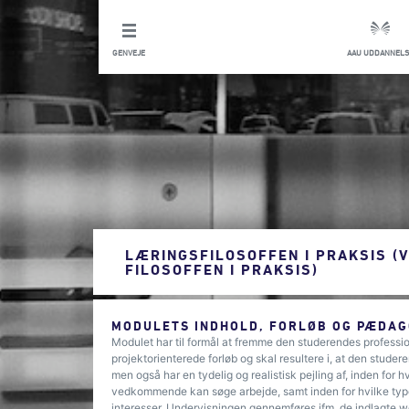
GENVEJE
AAU UDDANNELS
LÆRINGSFILOSOFFEN I PRAKSIS (V
FILOSOFFEN I PRAKSIS)
MODULETS INDHOLD, FORLØB OG PÆDAG
Modulet har til formål at fremme den studerendes professio
projektorienterede forløb og skal resultere i, at den studere
men også har en tydelig og realistisk pejling af, inden for 
vedkommende kan søge arbejde, samt inden for hvilke type
interesser. Undervisningen gennemføres ifm. de indlagte 