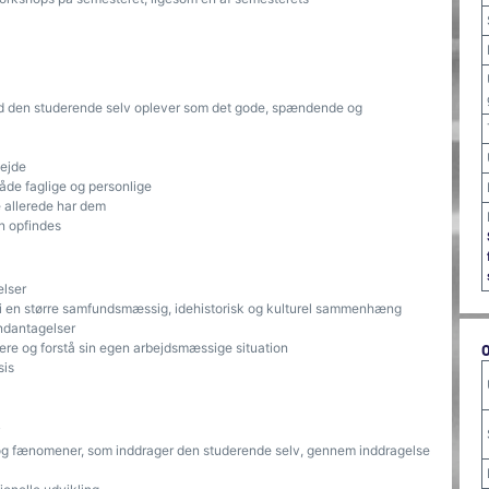
ad den studerende selv oplever som det gode, spændende og
bejde
åde faglige og personlige
 allerede har dem
n opfindes
elser
 i en større samfundsmæssig, idehistorisk og kulturel sammenhæng
undantagelser
ysere og forstå sin egen arbejdsmæssige situation
sis
v
 og fænomener, som inddrager den studerende selv, gennem inddragelse