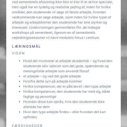
ved semesterets afslutning ikke blot er klar til at skrive speciale,
men også har en tydelig og realistisk pejling af, inden for hvilke
områder, den studerende vil søge sit første arbejde, hvordan
vedkommende kan søge arbejde, samt inden for hvilke typer af
arbejde og arbejdsformer den studerende har sine styrker og
interesser. Undervisningen gennemføres ifm. de indlagte
workshops på semesteret, ligesom en af semesterets
vejledningssessioner vil have modulets fokus i centrum.
LÆRINGSMÅL
VIDEN
Hvad det involverer at arbejde akademisk – og hvad den
studerende selv oplever som det gode, spændende og
meningsfulde arbejde som anvendt filosof
et arbejde – og ved det gode arbejde
Hvorfra dette syn på arbejde kommer
Hvilke kompetencer, der er påkrævet i den type arbejde
Hvilke kompetencer, den studerende har med sig, både
faglige og personlige
Hvordan disse kan opnås, hvis den studerende ikke
allerede har dem
Hvor den type arbejde findes – eller hvordan det kan
opfindes
FÆRDIGHEDER