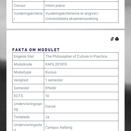
Censur
Intern prøve
Vurderingskriterie
Vurderingskriterierne er angivet i
r
Universitetets eksamensordning
FAKTA OM MODULET
Engelsk titel
The Philosopher of Culture in Practice
Modulkode
KAFIL201915
Modultype
Kursus
Varighed
1 semester
Semester
Efterår
ECTS
10
Undervisningsspr
Dansk
og
Tomplads
Ja
Undervisningsste
Campus Aalborg
d