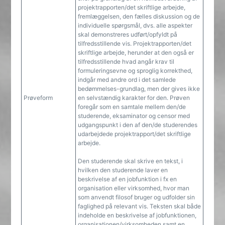
projektrapporten/det skriftlige arbejde,
fremlæggelsen, den fælles diskussion og de
individuelle spørgsmål, dvs. alle aspekter
skal demonstreres udført/opfyldt på
tilfredsstillende vis. Projektrapporten/det
skriftlige arbejde, herunder at den også er
tilfredsstillende hvad angår krav til
formuleringsevne og sproglig korrekthed,
indgår med andre ord i det samlede
bedømmelses-grundlag, men der gives ikke
Prøveform
en selvstændig karakter for den. Prøven
foregår som en samtale mellem den/de
studerende, eksaminator og censor med
udgangspunkt i den af den/de studerendes
udarbejdede projektrapport/det skriftlige
arbejde.
Den studerende skal skrive en tekst, i
hvilken den studerende laver en
beskrivelse af en jobfunktion i fx en
organisation eller virksomhed, hvor man
som anvendt filosof bruger og udfolder sin
faglighed på relevant vis. Teksten skal både
indeholde en beskrivelse af jobfunktionen,
organisationen/virksomheden samt en