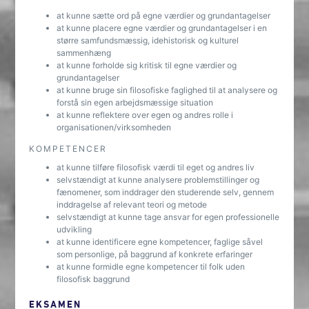
at kunne sætte ord på egne værdier og grundantagelser
at kunne placere egne værdier og grundantagelser i en
større samfundsmæssig, idehistorisk og kulturel
sammenhæng
at kunne forholde sig kritisk til egne værdier og
grundantagelser
at kunne bruge sin filosofiske faglighed til at analysere og
forstå sin egen arbejdsmæssige situation
at kunne reflektere over egen og andres rolle i
organisationen/virksomheden
KOMPETENCER
at kunne tilføre filosofisk værdi til eget og andres liv
selvstændigt at kunne analysere problemstillinger og
fænomener, som inddrager den studerende selv, gennem
inddragelse af relevant teori og metode
selvstændigt at kunne tage ansvar for egen professionelle
udvikling
at kunne identificere egne kompetencer, faglige såvel
som personlige, på baggrund af konkrete erfaringer
at kunne formidle egne kompetencer til folk uden
filosofisk baggrund
EKSAMEN