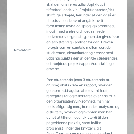
skal demonstreres udført/opfyldt på
tilfredsstillende vis. Projektrapporten/det
skriftlige arbejde, herunder at den også er
tilfredsstillende hvad angår krav til
formuleringsevne og sproglig korrekthed,
indgår med andre ord i det samlede
bedømmelses-grundlag, men der gives ikke
en selvstændig karakter for den. Prøven
foregår som en samtale mellem den/de
Prøveform
studerende, eksaminator og censor med
udgangspunkt i den af den/de studerendes
udarbejdede projektrapport/det skriftlige
arbejde.
Den studerende (max 3 studerende pr.
gruppe) skal skrive en rapport, hvor der,
gennem inddragelse af relevant teori,
redegøres for og reflekteres over ens rolle i
den organisation/virksomhed, man har
beskæftiget sig med, herunder analysere og
diskutere, hvorvidt og hvordan man har
evnet at tilføre filosofisk værdi til den
pågældende praksis, samt hvilke
problemstillinger der knytter sig til
filosoffens engagement og involvering i