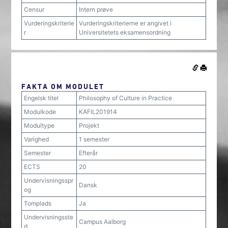
Censur
Intern prøve
Vurderingskriterie
Vurderingskriterierne er angivet i
r
Universitetets eksamensordning
FAKTA OM MODULET
Engelsk titel
Philosophy of Culture in Practice
Modulkode
KAFIL201914
Modultype
Projekt
Varighed
1 semester
Semester
Efterår
ECTS
20
Undervisningsspr
Dansk
og
Tomplads
Ja
Undervisningsste
Campus Aalborg
d