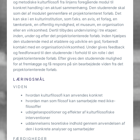
og metodiske kulturfilosofi fra linjens foregående modul til
konkret handling i en aktuel sammenhæng. Den studerende skal
som del af modulet gennemføre et projektorienteret forløb. Det
kan ske i en kulturinstitution, som f.eks. en avis, et forlag, en
tænketank, en offentlig myndighed, et museum, en organisation
eller en virksomhed. Dertil tilbydes undervisning i tre etaper:
inden
,
under
og
efter
det projektorienterede forløb. Inden hjælpes
den studerende med at etablere og udvikle en god, forberedt
kontakt med en organisation/virksomhed. Under gives feedback
og feedforward til den studerende i forhold til sin rolle i det
projektorienterede forløb. Efter gives den studerende mulighed
for at fremlægge og få respons på sin bearbejdede viden fra det
projektorienterede forløb.
LÆRINGSMÅL
VIDEN
hvordan kulturfilosofi kan anvendes konkret
hvordan man som filosof kan samarbejde med ikke-
filosoffer
udsigelsespositioner og effekter af kulturfilosofiske
interventioner
uddannelsens teoretiske indhold gennem anvendelsen af
den i konkrete analyser og samarbejder
FÆRDIGHEDER