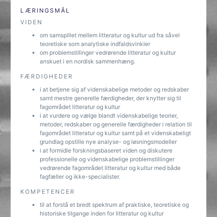
LÆRINGSMÅL
VIDEN
om samspillet mellem litteratur og kultur ud fra såvel
teoretiske som analytiske indfaldsvinkler
om problemstillinger vedrørende litteratur og kultur
anskuet i en nordisk sammenhæng.
FÆRDIGHEDER
i at betjene sig af videnskabelige metoder og redskaber
samt mestre generelle færdigheder, der knytter sig til
fagområdet litteratur og kultur
i at vurdere og vælge blandt videnskabelige teorier,
metoder, redskaber og generelle færdigheder i relation til
fagområdet litteratur og kultur samt på et videnskabeligt
grundlag opstille nye analyse- og løsningsmodeller
i at formidle forskningsbaseret viden og diskutere
professionelle og videnskabelige problemstillinger
vedrørende fagområdet litteratur og kultur med både
fagfæller og ikke-specialister.
KOMPETENCER
til at forstå et bredt spektrum af praktiske, teoretiske og
historiske tilgange inden for litteratur og kultur