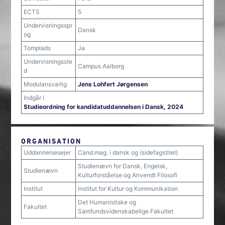
ECTS
5
Undervisningsspr
Dansk
og
Tomplads
Ja
Undervisningsste
Campus Aalborg
d
Modulansvarlig
Jens Lohfert Jørgensen
Indgår i
Studieordning for kandidatuddannelsen i Dansk, 2024
ORGANISATION
Uddannelsesejer
Cand.mag. i dansk og (sidefagstitel)
Studienævn for Dansk, Engelsk,
Studienævn
Kulturforståelse og Anvendt Filosofi
Institut
Institut for Kultur og Kommunikation
Det Humanistiske og
Fakultet
Samfundsvidenskabelige Fakultet