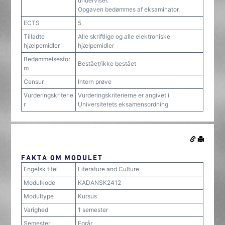
underviser.
Opgaven bedømmes af eksaminator.
ECTS
5
Tilladte
Alle skriftlige og alle elektroniske
hjælpemidler
hjælpemidler
Bedømmelsesfor
Bestået/ikke bestået
m
Censur
Intern prøve
Vurderingskriterie
Vurderingskriterierne er angivet i
r
Universitetets eksamensordning
FAKTA OM MODULET
Engelsk titel
Literature and Culture
Modulkode
KADANSK2412
Modultype
Kursus
Varighed
1 semester
Semester
Forår