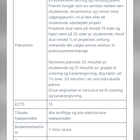
En kombineret skriftlig og mundtlig prøve.
Prøven foregår som en samtale mellem den
studerende, eksaminator og censor med
udgangspunkt i et af den eller de
studerende udarbejdet projekt.
Projektet skal være på mindst 15 sider og
højst være på 20 sider pr. studerende. Heraf
skal mindst ⅓ af projektets omfang
Prøveform
omhandle det valgte emnes relation til
praksissammenhænge.
Normeret prøvetid: 20 minutter pr.
studerende og 10 minutter pr. gruppe til
votering og karaktergivning, dog højst i alt
1½ time. 30 minutter i alt ved individuelle
prøver.
Disse angivelser er inklusive tid til votering
og karaktergivning.
ECTS
15
Tilladte
Alle skriftlige og alle elektroniske
hjælpemidler
hjælpemidler
Bedømmelsesfor
7-trins-skala
m