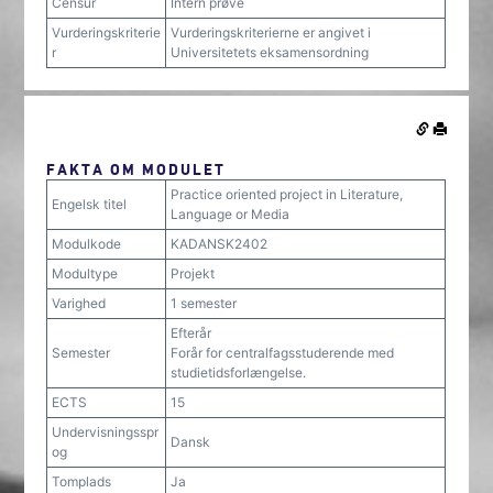
Censur
Intern prøve
Vurderingskriterie
Vurderingskriterierne er angivet i
r
Universitetets eksamensordning
FAKTA OM MODULET
Practice oriented project in Literature,
Engelsk titel
Language or Media
Modulkode
KADANSK2402
Modultype
Projekt
Varighed
1 semester
Efterår
Semester
Forår for centralfagsstuderende med
studietidsforlængelse.
ECTS
15
Undervisningsspr
Dansk
og
Tomplads
Ja