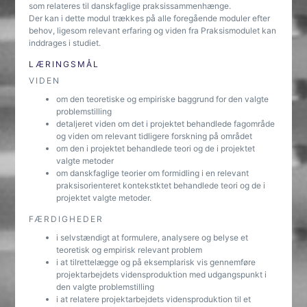
som relateres til danskfaglige praksissammenhænge.
Der kan i dette modul trækkes på alle foregående moduler efter
behov, ligesom relevant erfaring og viden fra Praksismodulet kan
inddrages i studiet.
LÆRINGSMÅL
VIDEN
om den teoretiske og empiriske baggrund for den valgte
problemstilling
detaljeret viden om det i projektet behandlede fagområde
og viden om relevant tidligere forskning på området
om den i projektet behandlede teori og de i projektet
valgte metoder
om danskfaglige teorier om formidling i en relevant
praksisorienteret kontekstktet behandlede teori og de i
projektet valgte metoder.
FÆRDIGHEDER
i selvstændigt at formulere, analysere og belyse et
teoretisk og empirisk relevant problem
i at tilrettelægge og på eksemplarisk vis gennemføre
projektarbejdets vidensproduktion med udgangspunkt i
den valgte problemstilling
i at relatere projektarbejdets vidensproduktion til et