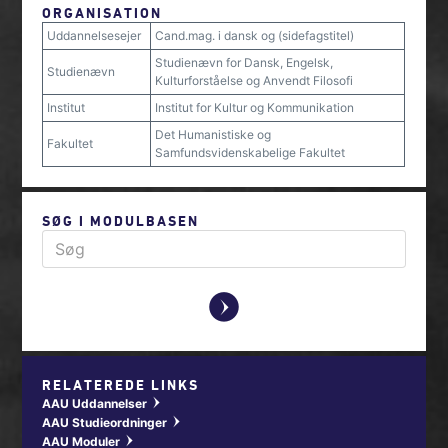
ORGANISATION
Uddannelsesejer
Cand.mag. i dansk og (sidefagstitel)
Studienævn for Dansk, Engelsk,
Studienævn
Kulturforståelse og Anvendt Filosofi
Institut
Institut for Kultur og Kommunikation
Det Humanistiske og
Fakultet
Samfundsvidenskabelige Fakultet
SØG I MODULBASEN
y
RELATEREDE LINKS
AAU Uddannelser
w
AAU Studieordninger
w
AAU Moduler
w