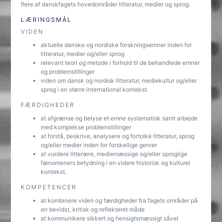
flere af danskfagets hovedområder litteratur, medier og sprog.
LÆRINGSMÅL
VIDEN
aktuelle danske og nordiske forskningsemner inden for
litteratur, medier og/eller sprog
relevant teori og metode i forhold til de behandlede emner
og problemstillinger
viden om dansk og nordisk litteratur, mediekultur og/eller
sprog i en større international kontekst.
FÆRDIGHEDER
at afgrænse og belyse et emne systematisk samt arbejde
med komplekse problemstillinger
at forstå, beskrive, analysere og fortolke litteratur, sprog
og/eller medier inden for forskellige genrer
at vurdere litterære, mediemæssige og/eller sproglige
fænomeners betydning i en videre historisk og kulturel
kontekst.
KOMPETENCER
at kombinere viden og færdigheder fra fagets områder på
en bevidst, kritisk og reflekteret måde
at kommunikere sikkert og hensigtsmæssigt såvel