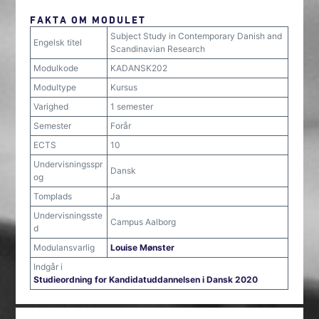
FAKTA OM MODULET
Subject Study in Contemporary Danish and
Engelsk titel
Scandinavian Research
Modulkode
KADANSK202
Modultype
Kursus
Varighed
1 semester
Semester
Forår
ECTS
10
Undervisningsspr
Dansk
og
Tomplads
Ja
Undervisningsste
Campus Aalborg
d
Modulansvarlig
Louise Mønster
Indgår i
Studieordning for Kandidatuddannelsen i Dansk 2020