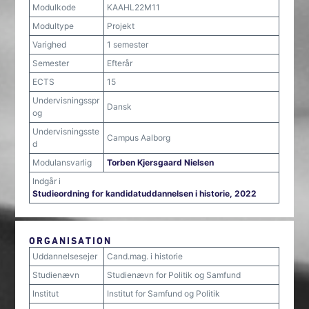
Modulkode
KAAHL22M11
Modultype
Projekt
Varighed
1 semester
Semester
Efterår
ECTS
15
Undervisningsspr
Dansk
og
Undervisningsste
Campus Aalborg
d
Modulansvarlig
Torben Kjersgaard Nielsen
Indgår i
Studieordning for kandidatuddannelsen i historie, 2022
ORGANISATION
Uddannelsesejer
Cand.mag. i historie
Studienævn
Studienævn for Politik og Samfund
Institut
Institut for Samfund og Politik