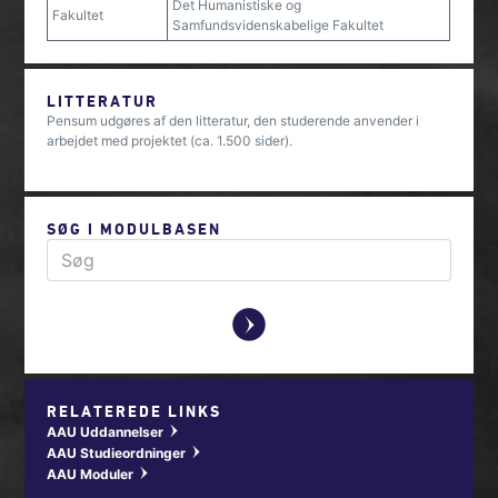
Det Humanistiske og
Fakultet
Samfundsvidenskabelige Fakultet
LITTERATUR
Pensum udgøres af den litteratur, den studerende anvender i
arbejdet med projektet (ca. 1.500 sider).
SØG I MODULBASEN
y
RELATEREDE LINKS
AAU Uddannelser
w
AAU Studieordninger
w
AAU Moduler
w