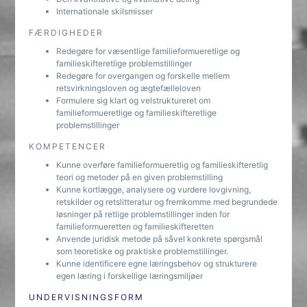
Internationale skilsmisser
FÆRDIGHEDER
Redegøre for væsentlige familieformueretlige og
familieskifteretlige problemstillinger
Redegøre for overgangen og forskelle mellem
retsvirkningsloven og ægtefælleloven
Formulere sig klart og velstruktureret om
familieformueretlige og familieskifteretlige
problemstillinger
KOMPETENCER
Kunne overføre familieformueretlig og familieskifteretlig
teori og metoder på en given problemstilling
Kunne kortlægge, analysere og vurdere lovgivning,
retskilder og retslitteratur og fremkomme med begrundede
løsninger på retlige problemstillinger inden for
familieformueretten og familieskifteretten
Anvende juridisk metode på såvel konkrete spørgsmål
som teoretiske og praktiske problemstillinger.
Kunne identificere egne læringsbehov og strukturere
egen læring i forskellige læringsmiljøer
UNDERVISNINGSFORM