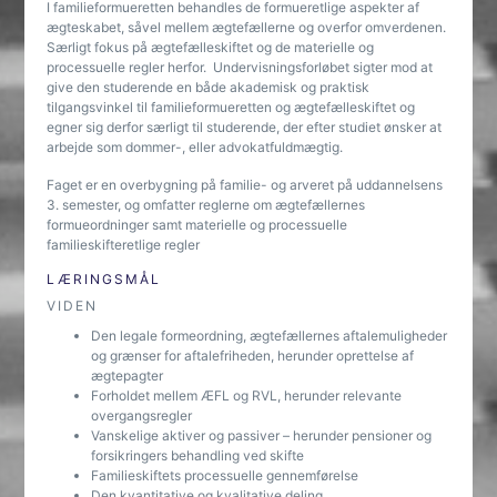
I familieformueretten behandles de formueretlige aspekter af
ægteskabet, såvel mellem ægtefællerne og overfor omverdenen.
Særligt fokus på ægtefælleskiftet og de materielle og
processuelle regler herfor. Undervisningsforløbet sigter mod at
give den studerende en både akademisk og praktisk
tilgangsvinkel til familieformueretten og ægtefælleskiftet og
egner sig derfor særligt til studerende, der efter studiet ønsker at
arbejde som dommer-, eller advokatfuldmægtig.
Faget er en overbygning på familie- og arveret på uddannelsens
3. semester, og omfatter reglerne om ægtefællernes
formueordninger samt materielle og processuelle
familieskifteretlige regler
LÆRINGSMÅL
VIDEN
Den legale formeordning, ægtefællernes aftalemuligheder
og grænser for aftalefriheden, herunder oprettelse af
ægtepagter
Forholdet mellem ÆFL og RVL, herunder relevante
overgangsregler
Vanskelige aktiver og passiver – herunder pensioner og
forsikringers behandling ved skifte
Familieskiftets processuelle gennemførelse
Den kvantitative og kvalitative deling