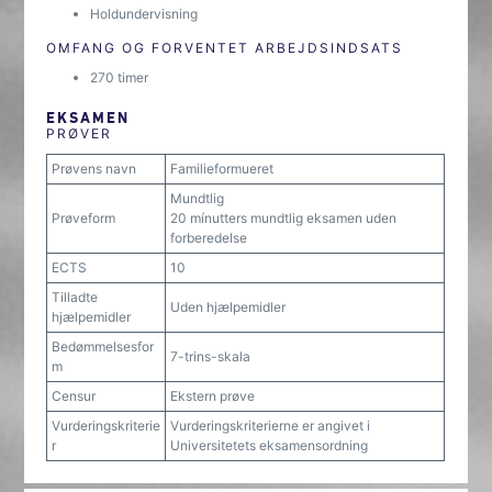
Holdundervisning
OMFANG OG FORVENTET ARBEJDSINDSATS
270 timer
EKSAMEN
PRØVER
Prøvens navn
Familieformueret
Mundtlig
Prøveform
20 mínutters mundtlig eksamen uden
forberedelse
ECTS
10
Tilladte
Uden hjælpemidler
hjælpemidler
Bedømmelsesfor
7-trins-skala
m
Censur
Ekstern prøve
Vurderingskriterie
Vurderingskriterierne er angivet i
r
Universitetets eksamensordning