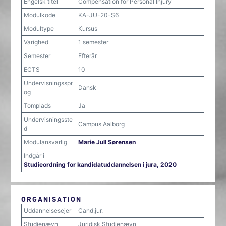
Engelsk titel
Compensation for Personal Injury
Modulkode
KA-JU-20-S6
Modultype
Kursus
Varighed
1 semester
Semester
Efterår
ECTS
10
Undervisningsspr
Dansk
og
Tomplads
Ja
Undervisningsste
Campus Aalborg
d
Modulansvarlig
Marie Jull Sørensen
Indgår i
Studieordning for kandidatuddannelsen i jura, 2020
ORGANISATION
Uddannelsesejer
Cand.jur.
Studienævn
Juridisk Studienævn