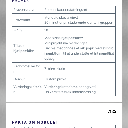
PRØVER
Prøvens navn
Personskadeerstatningsret
Mundtlig pba. projekt
Prøveform
20 minutter pr. studerende x antal i gruppen
ECTS
10
Med visse hjælpemidler:
Miniprojekt må medbringes.
Tilladte
Der må medbringes et ark papir med stikord
hjælpemidler
i punktform til at understøtte et frit mundtligt
oplæg.
Bedømmelsesfor
7-trins-skala
m
Censur
Ekstern prøve
Vurderingskriterie
Vurderingskriterierne er angivet i
r
Universitetets eksamensordning
FAKTA OM MODULET