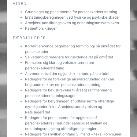
VIDEN
Grundlaget og principperne for personskadeerstatning
Erstatningsberegningen ved fysiske og psykiske skader
Arbejdsskadesikringsloven og erstatningsansvarsloven
Patientforsikringen
FÆRDIGHEDER
Korrekt anvende begreber og terminologi på området for
personskader
Selvstændigt redegøre for gældende ret på området
Formulere sig klart og velstruktureret om
personskadeerstatning
Anvende retskilder og juridisk metode på området.
Redegøre for de forskellige ansvarsgrundlag der kan
begrunde et krav om personskadeerstatning
Redegøre for beviskravene til årsagssammenhæng i
personskadeerstatningssager
Redegøre for betydningen af udtalelser fra offentlige
myndigheder f.eks. Arbejdsskadestyrelsen og
Retslægerådet
Redegøre for principperne for opgørelse af
personskadekrav herunder samspillet mellem de
erstatningsretlige og offentligretlige regler
Redegøre for i hvilket omfang 3. mand – f.eks. kommuner