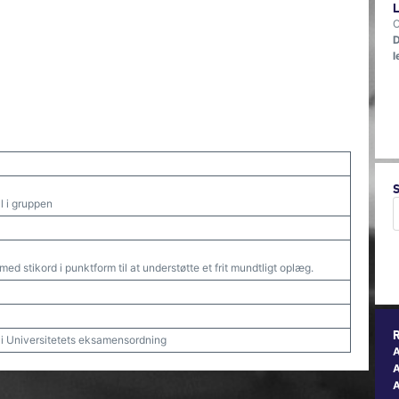
O
D
l
l i gruppen
ed stikord i punktform til at understøtte et frit mundtligt oplæg.
t i Universitetets eksamensordning
A