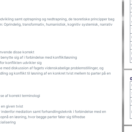
 udvikling samt optrapning og nedtrapning, de teoretiske principper bag
on: Oprindelig, transformativ, humanistisk, kognitiv systemisk, narrativ
anvende disse korrekt
benytte sig af i forbindelse med konfliktløsning
for konflikten udvikler sig
e med diskussion af fagets videnskabelige problemstillinger, og
ng og konflikt til løsning af en konkret tvist mellem to parter på en
se af korrekt terminologi
 en given tvist
r indenfor mediation samt forhandlingsteknik i forbindelse med en
pnå en løsning, hvor begge parter føler sig tilfredse
ialisering