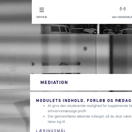
GENVEJE
AAU UDDANNELS
MEDIATION
MODULETS INDHOLD, FORLØB OG PÆDAG
At give den studerende mulighed for supplerende f
erhvervsmæssige profil
Der gennemføres løbende rollespil, så du skal være 
læse sig til
LÆRINGSMÅL