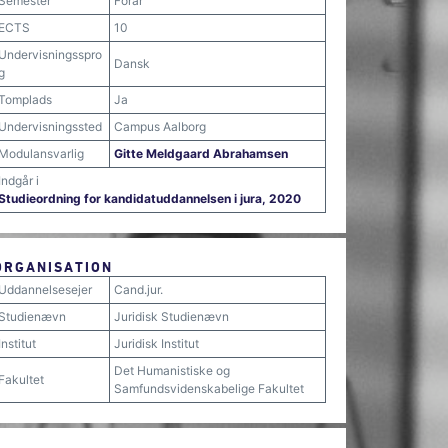
Semester
Forår
ECTS
10
Undervisningsspro
Dansk
g
Tomplads
Ja
Undervisningssted
Campus Aalborg
Modulansvarlig
Gitte Meldgaard Abrahamsen
Indgår i
Studieordning for kandidatuddannelsen i jura, 2020
ORGANISATION
Uddannelsesejer
Cand.jur.
Studienævn
Juridisk Studienævn
Institut
Juridisk Institut
Det Humanistiske og
Fakultet
Samfundsvidenskabelige Fakultet