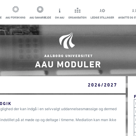
E
AAU FORSKNING
AAU SAMARBEJDE
OM AAU
ORGANISATION
LEDIGE STILLINGER
ANSATTE OG 
AAU MODULER
2026/2027
OGIK
aglighed der kan indgå i en selvvalgt uddannelsesmæssige og dermed
indstillet på at møde op og deltage i timerne. Mediation kan man ikke