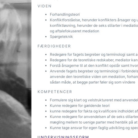
VIDEN
Forhandlingsteori
Konfliktforståelse, herunder konflikters årsager og
konfliktløsning, herunder de seks stilarter i mediati
og aftalefokuseret mediation
Spørgeteknik
FÆRDIGHEDER
Redegøre for fagets begreber og terminologi samt 
Redegøre for de teoretiske redskaber, mediator kan 
Forstå årsagerne til at den konflikt opstår samt hvor
Anvende fagets begreber og terminologi i forbindels
anvende den teoretiske viden om mediation, forhandli
sådan måde, at begge parter føler sig som vindere
KOMPETENCER
Formulere sig klart og velstruktureret med anvendel
Kunne redegøre for gældende teori
kunne redegøre for fakta og kvalificere indholdet af
Kunne redegøre for anvendelsen af de seks stilarte
mægling mellem to uenige parter med henblik på at o
Kunne tage ansvar for egen faglig udvikling og spec
UNDERVISNINGSFORM