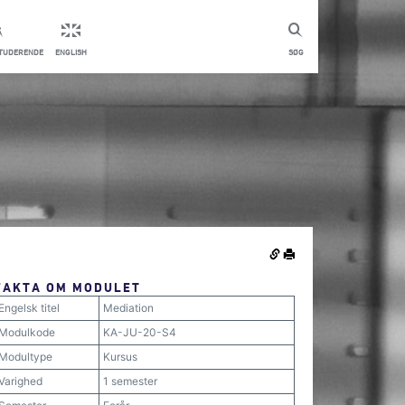
STUDERENDE
ENGLISH
SØG
FAKTA OM MODULET
Engelsk titel
Mediation
Modulkode
KA-JU-20-S4
Modultype
Kursus
Varighed
1 semester