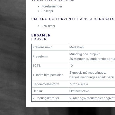
Forelæsninger
Rollespil
OMFANG OG FORVENTET ARBEJDSINDSATS
270 timer
EKSAMEN
PRØVER
Prøvens navn
Mediation
Mundtlig pba. projekt
Prøveform
20 minuter pr. studerende x anta
ECTS
10
Synopsis må medbringes.
Tilladte hjælpemidler
Der må medbringes et ark papir m
Bedømmelsesform
7-trins-skala
Censur
Ekstern prøve
Vurderingskriterier
Vurderingskriterierne er angive