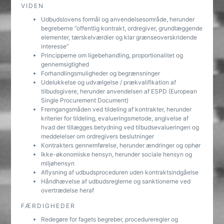
VIDEN
Udbudslovens formål og anvendelsesområde, herunder
begreberne ”offentlig kontrakt, ordregiver, grundlæggende
elementer, tærskelværdier og klar grænseoverskridende
interesse”
Principperne om ligebehandling, proportionalitet og
gennemsigtighed
Forhandlingsmuligheder og begrænsninger
Udelukkelse og udvælgelse / prækvalifikation af
tilbudsgivere, herunder anvendelsen af ESPD (European
Single Procurement Document)
Fremgangsmåden ved tildeling af kontrakter, herunder
kriterier for tildeling, evalueringsmetode, angivelse af
hvad der tillægges betydning ved tilbudsevalueringen og
meddelelser om ordregivers beslutninger
Kontrakters gennemførelse, herunder ændringer og ophør
Ikke-økonomiske hensyn, herunder sociale hensyn og
miljøhensyn
Aflysning af udbudsproceduren uden kontraktsindgåelse
Håndhævelse af udbudsreglerne og sanktionerne ved
overtrædelse heraf
FÆRDIGHEDER
Redegøre for fagets begreber, procedureregler og