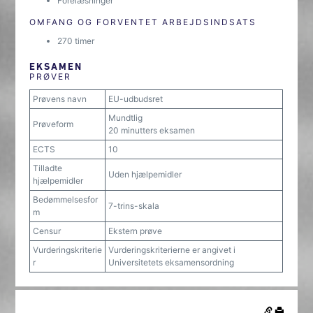
Forelæsninger
OMFANG OG FORVENTET ARBEJDSINDSATS
270 timer
EKSAMEN
PRØVER
Prøvens navn
EU-udbudsret
Mundtlig
Prøveform
20 minutters eksamen
ECTS
10
Tilladte
Uden hjælpemidler
hjælpemidler
Bedømmelsesfor
7-trins-skala
m
Censur
Ekstern prøve
Vurderingskriterie
Vurderingskriterierne er angivet i
r
Universitetets eksamensordning