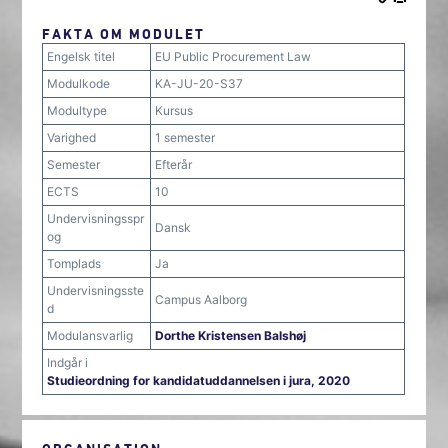
FAKTA OM MODULET
Engelsk titel
EU Public Procurement Law
Modulkode
KA-JU-20-S37
Modultype
Kursus
Varighed
1 semester
Semester
Efterår
ECTS
10
Undervisningsspr
Dansk
og
Tomplads
Ja
Undervisningsste
Campus Aalborg
d
Modulansvarlig
Dorthe Kristensen Balshøj
Indgår i
Studieordning for kandidatuddannelsen i jura, 2020