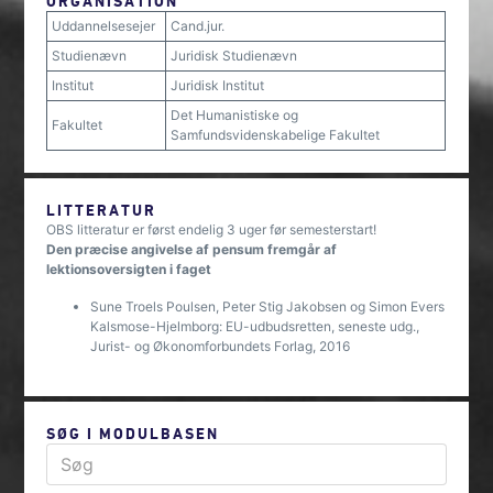
ORGANISATION
Uddannelsesejer
Cand.jur.
Studienævn
Juridisk Studienævn
Institut
Juridisk Institut
Det Humanistiske og
Fakultet
Samfundsvidenskabelige Fakultet
LITTERATUR
OBS litteratur er først endelig 3 uger før semesterstart!
Den præcise angivelse af pensum fremgår af
lektionsoversigten i faget
Sune Troels Poulsen, Peter Stig Jakobsen og Simon Evers
Kalsmose-Hjelmborg: EU-udbudsretten, seneste udg.,
Jurist- og Økonomforbundets Forlag, 2016
SØG I MODULBASEN