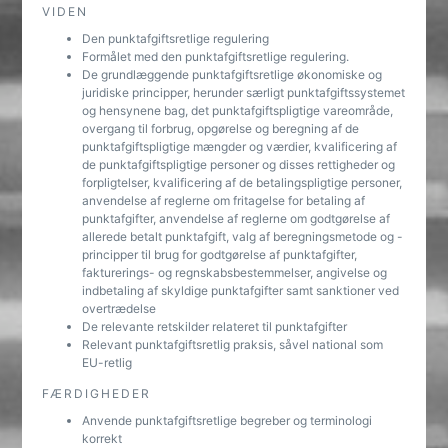
VIDEN
Den punktafgiftsretlige regulering
Formålet med den punktafgiftsretlige regulering.
De grundlæggende punktafgiftsretlige økonomiske og
juridiske principper, herunder særligt punktafgiftssystemet
og hensynene bag, det punktafgiftspligtige vareområde,
overgang til forbrug, opgørelse og beregning af de
punktafgiftspligtige mængder og værdier, kvalificering af
de punktafgiftspligtige personer og disses rettigheder og
forpligtelser, kvalificering af de betalingspligtige personer,
anvendelse af reglerne om fritagelse for betaling af
punktafgifter, anvendelse af reglerne om godtgørelse af
allerede betalt punktafgift, valg af beregningsmetode og -
principper til brug for godtgørelse af punktafgifter,
fakturerings- og regnskabsbestemmelser, angivelse og
indbetaling af skyldige punktafgifter samt sanktioner ved
overtrædelse
De relevante retskilder relateret til punktafgifter
Relevant punktafgiftsretlig praksis, såvel national som
EU-retlig
FÆRDIGHEDER
Anvende punktafgiftsretlige begreber og terminologi
korrekt