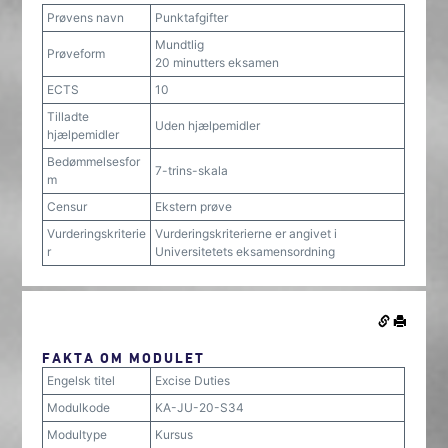
Prøvens navn
Punktafgifter
Mundtlig
Prøveform
20 minutters eksamen
ECTS
10
Tilladte
Uden hjælpemidler
hjælpemidler
Bedømmelsesfor
7-trins-skala
m
Censur
Ekstern prøve
Vurderingskriterie
Vurderingskriterierne er angivet i
r
Universitetets eksamensordning
FAKTA OM MODULET
Engelsk titel
Excise Duties
Modulkode
KA-JU-20-S34
Modultype
Kursus