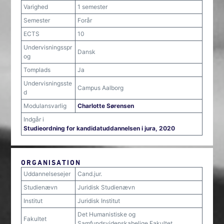
Varighed
1 semester
Semester
Forår
ECTS
10
Undervisningsspr
Dansk
og
Tomplads
Ja
Undervisningsste
Campus Aalborg
d
Modulansvarlig
Charlotte Sørensen
Indgår i
Studieordning for kandidatuddannelsen i jura, 2020
ORGANISATION
Uddannelsesejer
Cand.jur.
Studienævn
Juridisk Studienævn
Institut
Juridisk Institut
Det Humanistiske og
Fakultet
Samfundsvidenskabelige Fakultet