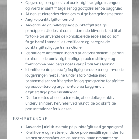
Opgøre og beregne såvel punktafgiftspligtige mængder
og værdier samt fritagelser og godtgørelser på baggrund
Af den studerendes viden om mulige beregningsmetoder
Angive punktafgifter korrekt
Anvende de grundlæggende punktafgiftsretlige
principper, således at den studerende bliver i stand til at
fortolke og anvende de komplicerede regelsæt og som
følge heraf i stand til at kvalificere og beregne de
punktafgiftspligtige transaktioner
Identificere det retlige indhold af en tvist mellem 2 parter i
relation til de punktafgiftsretlige problemstillinger og
fremkomme med begrundet svar på tvistens løsning
identificere de punktafgiftspligtige produkter og anvende
lovgivningen herpå, herunder i forbindelse med
bestemmelser om fritagelse for og godtgørelse for afgifter
og præsentere og argumentere på baggrund af
afgiftsretlige problemstillinger
Det forventes af de studerende, at de deltager aktivt i
undervisningen, herunder ved mundtlige og skriftlige
præsentationer for klassen
KOMPETENCER
Anvende juridisk metode på punktafgiftsretlige spørgsmål
Kvalificere og relatere juridiske problemstillinger inden for
særligt spørgsmålet om de afgiftspligtige produkter og