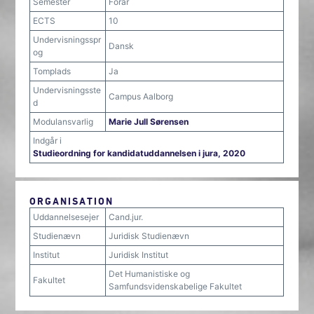
Semester
Forår
ECTS
10
Undervisningsspr
Dansk
og
Tomplads
Ja
Undervisningsste
Campus Aalborg
d
Modulansvarlig
Marie Jull Sørensen
Indgår i
Studieordning for kandidatuddannelsen i jura, 2020
ORGANISATION
Uddannelsesejer
Cand.jur.
Studienævn
Juridisk Studienævn
Institut
Juridisk Institut
Det Humanistiske og
Fakultet
Samfundsvidenskabelige Fakultet