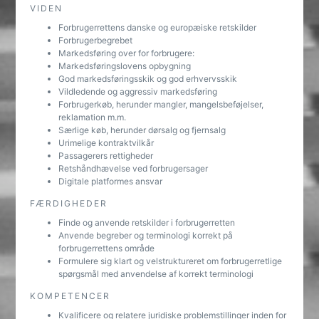
VIDEN
Forbrugerrettens danske og europæiske retskilder
Forbrugerbegrebet
Markedsføring over for forbrugere:
Markedsføringslovens opbygning
God markedsføringsskik og god erhvervsskik
Vildledende og aggressiv markedsføring
Forbrugerkøb, herunder mangler, mangelsbeføjelser,
reklamation m.m.
Særlige køb, herunder dørsalg og fjernsalg
Urimelige kontraktvilkår
Passagerers rettigheder
Retshåndhævelse ved forbrugersager
Digitale platformes ansvar
FÆRDIGHEDER
Finde og anvende retskilder i forbrugerretten
Anvende begreber og terminologi korrekt på
forbrugerrettens område
Formulere sig klart og velstruktureret om forbrugerretlige
spørgsmål med anvendelse af korrekt terminologi
KOMPETENCER
Kvalificere og relatere juridiske problemstillinger inden for