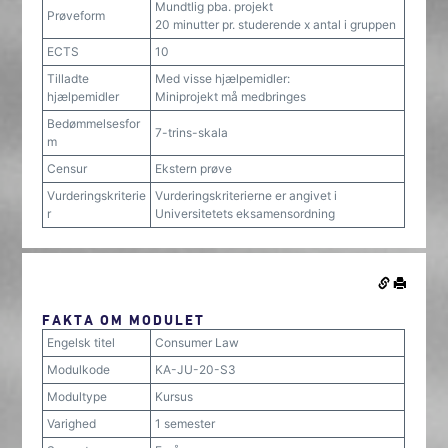
Mundtlig pba. projekt
Prøveform
20 minutter pr. studerende x antal i gruppen
ECTS
10
Tilladte
Med visse hjælpemidler:
hjælpemidler
Miniprojekt må medbringes
Bedømmelsesfor
7-trins-skala
m
Censur
Ekstern prøve
Vurderingskriterie
Vurderingskriterierne er angivet i
r
Universitetets eksamensordning
FAKTA OM MODULET
Engelsk titel
Consumer Law
Modulkode
KA-JU-20-S3
Modultype
Kursus
Varighed
1 semester