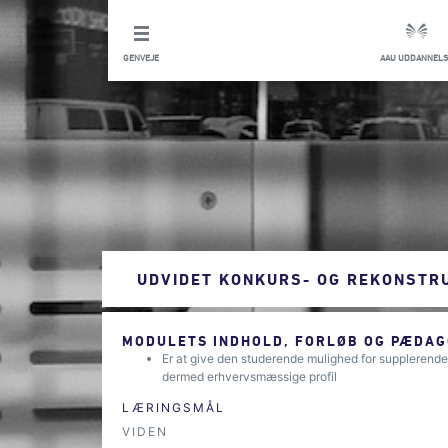
GENVEJE
AAU UDDANNELS
UDVIDET KONKURS- OG REKONSTR
MODULETS INDHOLD, FORLØB OG PÆDAG
Er at give den studerende mulighed for supplerend
dermed erhvervsmæssige profil
LÆRINGSMÅL
VIDEN