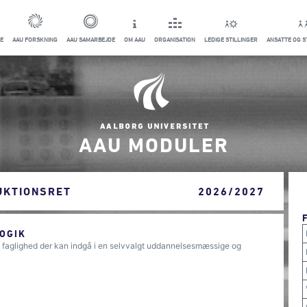
E
AAU FORSKNING
AAU SAMARBEJDE
OM AAU
ORGANISATION
LEDIGE STILLINGER
ANSATTE OG 
AAU MODULER
UKTIONSRET
2026/2027
OGIK
e faglighed der kan indgå i en selvvalgt uddannelsesmæssige og