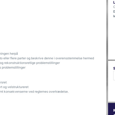
O
D
l
sningen herpå
em to eller flere parter og beskrive denne i overensstemmelse hermed
og rekonstruktionsretlige problemstillinger
s problemstillinger
rsret
t og velstruktureret
 samt konsekvenserne ved reglernes overtrædelse.