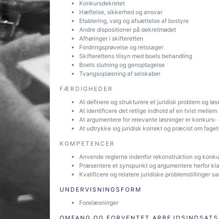
Konkursdekretet
Hæftelse, sikkerhed og ansvar
Etablering, valg og afsættelse af bostyre
Andre dispositioner på dekretmødet
Afhøringer i skifteretten
Fordringsprøvelse og retssager
Skifterettens tilsyn med boets behandling
Boets slutning og genoptagelse
Tvangsopløsning af selskaber
FÆRDIGHEDER
At definere og strukturere et juridisk problem og lø
At identificere det retlige indhold af en tvist mell
At argumentere for relevante løsninger er konkurs- 
At udtrykke sig juridisk korrekt og præcist om faget
KOMPETENCER
Anvende reglerne indenfor rekonstruktion og konku
Præsentere et synspunkt og argumentere herfor klar
Kvalificere og relatere juridiske problemstillinger
UNDERVISNINGSFORM
Forelæsninger
OMFANG OG FORVENTET ARBEJDSINDSATS