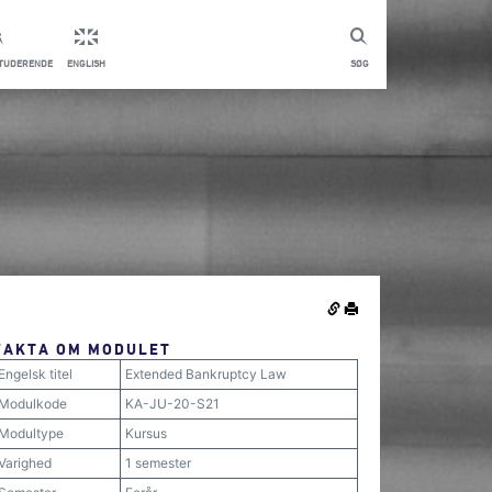
STUDERENDE
ENGLISH
SØG
FAKTA OM MODULET
Engelsk titel
Extended Bankruptcy Law
Modulkode
KA-JU-20-S21
Modultype
Kursus
Varighed
1 semester