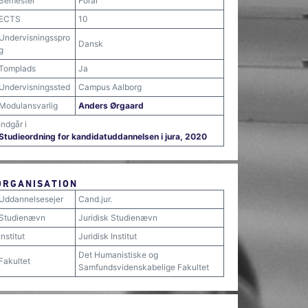
Semester
Forår
ECTS
10
Undervisningsspro
Dansk
g
Tomplads
Ja
Undervisningssted
Campus Aalborg
Modulansvarlig
Anders Ørgaard
Indgår i
Studieordning for kandidatuddannelsen i jura, 2020
ORGANISATION
Uddannelsesejer
Cand.jur.
Studienævn
Juridisk Studienævn
Institut
Juridisk Institut
Det Humanistiske og
Fakultet
Samfundsvidenskabelige Fakultet