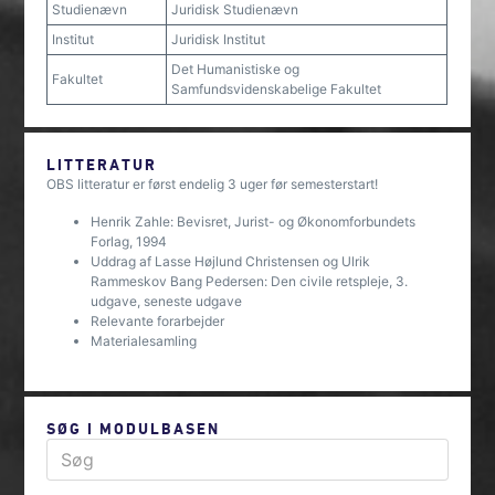
Studienævn
Juridisk Studienævn
Institut
Juridisk Institut
Det Humanistiske og
Fakultet
Samfundsvidenskabelige Fakultet
LITTERATUR
OBS litteratur er først endelig 3 uger før semesterstart!
Henrik Zahle: Bevisret, Jurist- og Økonomforbundets
Forlag, 1994
Uddrag af Lasse Højlund Christensen og Ulrik
Rammeskov Bang Pedersen: Den civile retspleje, 3.
udgave, seneste udgave
Relevante forarbejder
Materialesamling
SØG I MODULBASEN