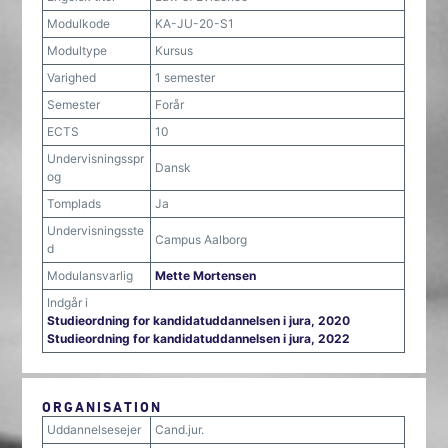
Modulkode
KA-JU-20-S1
Modultype
Kursus
Varighed
1 semester
Semester
Forår
ECTS
10
Undervisningsspr
Dansk
og
Tomplads
Ja
Undervisningsste
Campus Aalborg
d
Modulansvarlig
Mette Mortensen
Indgår i
Studieordning for kandidatuddannelsen i jura, 2020
Studieordning for kandidatuddannelsen i jura, 2022
ORGANISATION
Uddannelsesejer
Cand.jur.