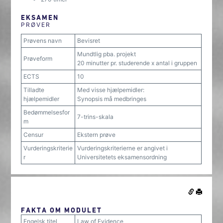
EKSAMEN
PRØVER
Prøvens navn
Bevisret
Mundtlig pba. projekt
Prøveform
20 minutter pr. studerende x antal i gruppen
ECTS
10
Tilladte
Med visse hjælpemidler:
hjælpemidler
Synopsis må medbringes
Bedømmelsesfor
7-trins-skala
m
Censur
Ekstern prøve
Vurderingskriterie
Vurderingskriterierne er angivet i
r
Universitetets eksamensordning
FAKTA OM MODULET
Engelsk titel
Law of Evidence