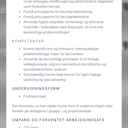
civile retssager, straffesager og administrative afgørelser
samt forskellen herved
Forstå principperne for bevisbyrdefordeling
Forstå principperne for bevisbedømmelse
Anvende fagets begreber, terminologi og relevante
retskilder i forbindelse med diskussion af konkrete
bevisretlige problemstillinger
KOMPETENCER
Kunne identificere og formulere videnskabelige
problemstillinger inden for bevisretten
Anvende de bevisretlige principper til at fortage
velbegrundede valg om henholdsvis bevisførelse og
bevisbedømmelse i praksis
Selvstændigt kunne tage ansvar for egen faglige
udvikling og specialisering
UNDERVISNINGSFORM
Forelæsninger
Det forventes, at man møder fysisk frem til undervisningen med
henblik på deltagelse i gruppe – og projektarbejde.
OMFANG OG FORVENTET ARBEJDSINDSATS
270 timer