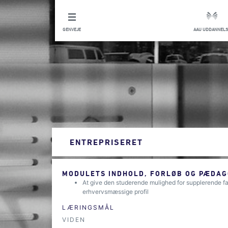
GENVEJE
AAU UDDANNELS
ENTREPRISERET
MODULETS INDHOLD, FORLØB OG PÆDAG
At give den studerende mulighed for supplerende f
erhvervsmæssige profil
LÆRINGSMÅL
VIDEN