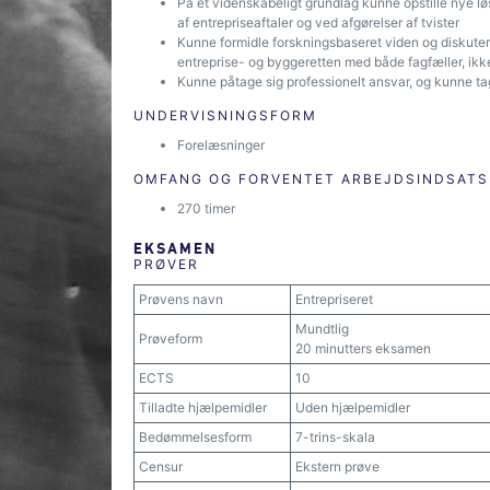
På et videnskabeligt grundlag kunne opstille nye l
af entrepriseaftaler og ved afgørelser af tvister
Kunne formidle forskningsbaseret viden og diskutere
entreprise- og byggeretten med både fagfæller, ikke
Kunne påtage sig professionelt ansvar, og kunne tag
UNDERVISNINGSFORM
Forelæsninger
OMFANG OG FORVENTET ARBEJDSINDSATS
270 timer
EKSAMEN
PRØVER
Prøvens navn
Entrepriseret
Mundtlig
Prøveform
20 minutters eksamen
ECTS
10
Tilladte hjælpemidler
Uden hjælpemidler
Bedømmelsesform
7-trins-skala
Censur
Ekstern prøve