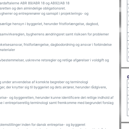
ndardaftalerne ABR 89/ABR 18 og AB92/AB 18
retten og den almindelige obligationsret.
herrer og entreprenører og samspil i projekterings- og
 særlige hensyn i byggeriet, herunder fristforlængelse, dagbod,
 samvirkereglen, bygherrens ændringsret samt risikoen for problemer
inkelsesansvar, fristforlængelse, dagbodordning og ansvar i forbindelse
aterialer
vbestemmelser, uskrevne retsregler og retlige afgørelser i voldgift og
g under anvendelse af korrekte begreber og terminologi
r, der knytter sig til byggeriet og dets aktører, herunder rådgivere,
rise- og byggeretten, herunder kunne identificere det retlige indhold af
enne i entrepriseretlig terminologi samt fremkomme med begrundet forslag
lemstillinger inden for dansk entreprise- og byggeret