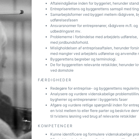
Aftaleindgåelse inden for byggeriet, herunder sta
Entrepriserettens og byggerettens samspil med tings
Samarbejdsformer ved byggeri mellem rådgivere, byg
udførelsesfasen
Ansvarsnormer for entreprenører, rådgivere m.fl. og
udbedringsret mv.
Problemerne i forbindelse med arbejdets udførelse,
med jordbundsforhold.
Misligholdelsen af entrepriseaftalen, herunder fors
med mangler ved arbejdets udførelse og anvendte m
Byggerettens begreber og terminologi.
De for byggeretten relevante retskilder, herunder lo
ved domstole
FÆRDIGHEDER
Redegøre for entreprise- og byggerettens regulerin
Analysere og vurdere videnskabelige problemstillinge
bygherrer og entreprenører i byggeriets faser
Afgøre og vurdere retlige spørgsmål inden for entrep
en tvist mellem to eller flere parter og beskrive d
til tvistens løsning ved brug af relevante retskilder
KOMPETENCER
Kunne identificere og formulere videnskabelige prob