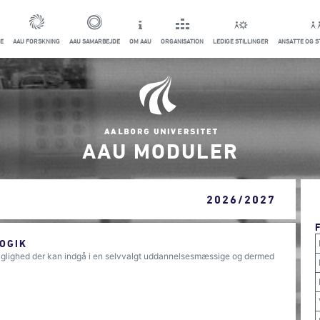
E
AAU FORSKNING
AAU SAMARBEJDE
OM AAU
ORGANISATION
LEDIGE STILLINGER
ANSATTE OG 
AAU MODULER
2026/2027
OGIK
aglighed der kan indgå i en selvvalgt uddannelsesmæssige og dermed