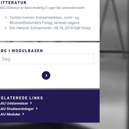
LITTERATUR
BS litteratur er først endelig 3 uger før semesterstart!
Torsten Iversen: Entrepriseretten, Jurist- og
Økonomiforbundets Forlag, seneste udgave
Erik Hørlyck: Entrepriseret- AB 18, 2019 Djøf forlag
SØG I MODULBASEN
y
RELATEREDE LINKS
AAU Uddannelser
w
AU Studieordninger
w
AAU Moduler
w