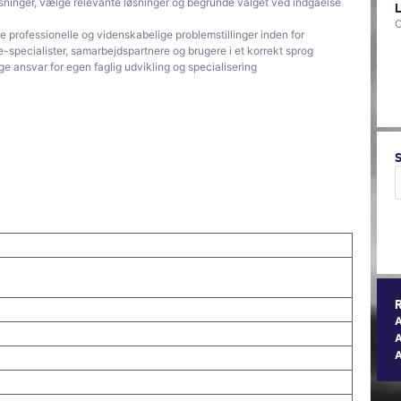
øsninger, vælge relevante løsninger og begrunde valget ved indgåelse
O
 professionelle og videnskabelige problemstillinger inden for
-specialister, samarbejdspartnere og brugere i et korrekt sprog
e ansvar for egen faglig udvikling og specialisering
A