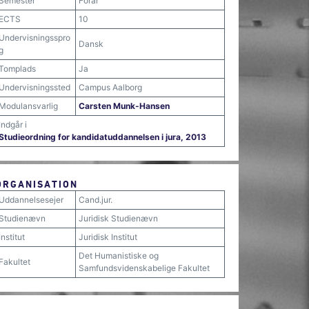
Semester
Forår
ECTS
10
Undervisningsspro
Dansk
g
Tomplads
Ja
Undervisningssted
Campus Aalborg
Modulansvarlig
Carsten Munk-Hansen
Indgår i
Studieordning for kandidatuddannelsen i jura, 2013
ORGANISATION
Uddannelsesejer
Cand.jur.
Studienævn
Juridisk Studienævn
Institut
Juridisk Institut
Det Humanistiske og
Fakultet
Samfundsvidenskabelige Fakultet