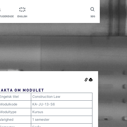
STUDERENDE
ENGLISH
SØG
FAKTA OM MODULET
Engelsk titel
Construction Law
Modulkode
KA-JU-13-S6
Modultype
Kursus
Varighed
1 semester