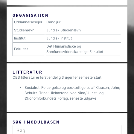
ORGANISATION
Uddannelsesejer
Cand.jur.
Studienævn
Juridisk Studienævn
Institut
Juridisk Institut
Det Humanistiske og
Fakultet
Samfundsvidenskabelige Fakultet
LITTERATUR
OBS litteratur er først endelig 3 uger før semesterstart!
Socialret. Forsørgelse og beskæftigelse af Klausen, John;
Schultz, Trine; Hielmcrone, von Nina/ Jurist- og
Økonomforbundets Forlag, seneste udgave
SØG I MODULBASEN