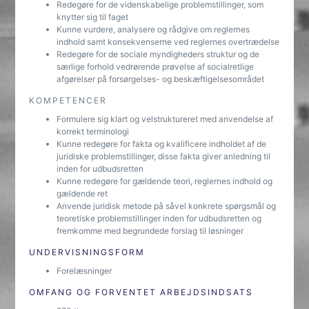
Redegøre for de videnskabelige problemstillinger, som
knytter sig til faget
Kunne vurdere, analysere og rådgive om reglernes
indhold samt konsekvenserne ved reglernes overtrædelse
Redegøre for de sociale myndigheders struktur og de
særlige forhold vedrørende prøvelse af socialretlige
afgørelser på forsørgelses- og beskæftigelsesområdet
KOMPETENCER
Formulere sig klart og velstruktureret med anvendelse af
korrekt terminologi
Kunne redegøre for fakta og kvalificere indholdet af de
juridiske problemstillinger, disse fakta giver anledning til
inden for udbudsretten
Kunne redegøre for gældende teori, reglernes indhold og
gældende ret
Anvende juridisk metode på såvel konkrete spørgsmål og
teoretiske problemstillinger inden for udbudsretten og
fremkomme med begrundede forslag til løsninger
UNDERVISNINGSFORM
Forelæsninger
OMFANG OG FORVENTET ARBEJDSINDSATS