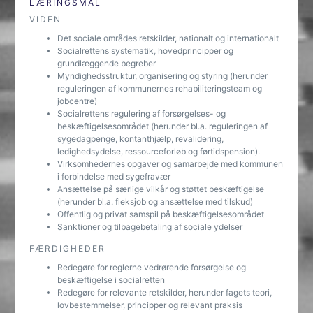
LÆRINGSMÅL
VIDEN
Det sociale områdes retskilder, nationalt og internationalt
Socialrettens systematik, hovedprincipper og
grundlæggende begreber
Myndighedsstruktur, organisering og styring (herunder
reguleringen af kommunernes rehabiliteringsteam og
jobcentre)
Socialrettens regulering af forsørgelses- og
beskæftigelsesområdet (herunder bl.a. reguleringen af
sygedagpenge, kontanthjælp, revalidering,
ledighedsydelse, ressourceforløb og førtidspension).
Virksomhedernes opgaver og samarbejde med kommunen
i forbindelse med sygefravær
Ansættelse på særlige vilkår og støttet beskæftigelse
(herunder bl.a. fleksjob og ansættelse med tilskud)
Offentlig og privat samspil på beskæftigelsesområdet
Sanktioner og tilbagebetaling af sociale ydelser
FÆRDIGHEDER
Redegøre for reglerne vedrørende forsørgelse og
beskæftigelse i socialretten
Redegøre for relevante retskilder, herunder fagets teori,
lovbestemmelser, principper og relevant praksis