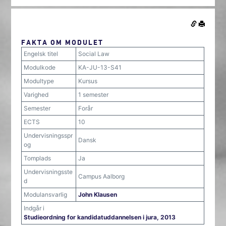
FAKTA OM MODULET
Engelsk titel
Social Law
Modulkode
KA-JU-13-S41
Modultype
Kursus
Varighed
1 semester
Semester
Forår
ECTS
10
Undervisningsspr
Dansk
og
Tomplads
Ja
Undervisningsste
Campus Aalborg
d
Modulansvarlig
John Klausen
Indgår i
Studieordning for kandidatuddannelsen i jura, 2013