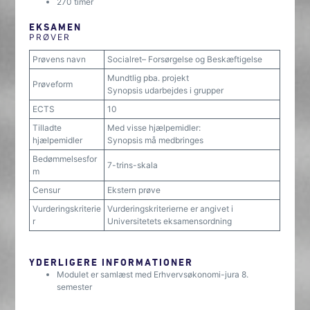
270 timer
EKSAMEN
PRØVER
Prøvens navn
Socialret– Forsørgelse og Beskæftigelse
Mundtlig pba. projekt
Prøveform
Synopsis udarbejdes i grupper
ECTS
10
Tilladte
Med visse hjælpemidler:
hjælpemidler
Synopsis må medbringes
Bedømmelsesfor
7-trins-skala
m
Censur
Ekstern prøve
Vurderingskriterie
Vurderingskriterierne er angivet i
r
Universitetets eksamensordning
YDERLIGERE INFORMATIONER
Modulet er samlæst med Erhvervsøkonomi-jura 8.
semester