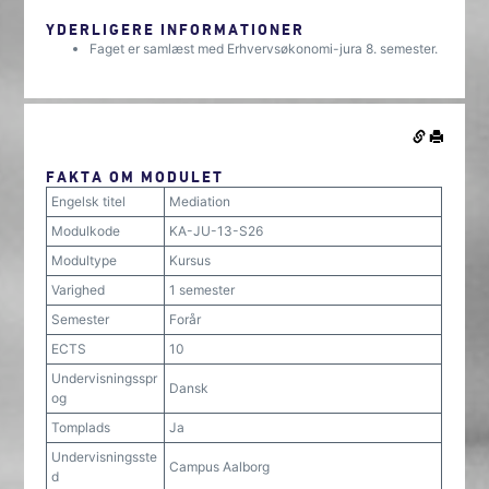
YDERLIGERE INFORMATIONER
Faget er samlæst med Erhvervsøkonomi-jura 8. semester.
FAKTA OM MODULET
Engelsk titel
Mediation
Modulkode
KA-JU-13-S26
Modultype
Kursus
Varighed
1 semester
Semester
Forår
ECTS
10
Undervisningsspr
Dansk
og
Tomplads
Ja
Undervisningsste
Campus Aalborg
d