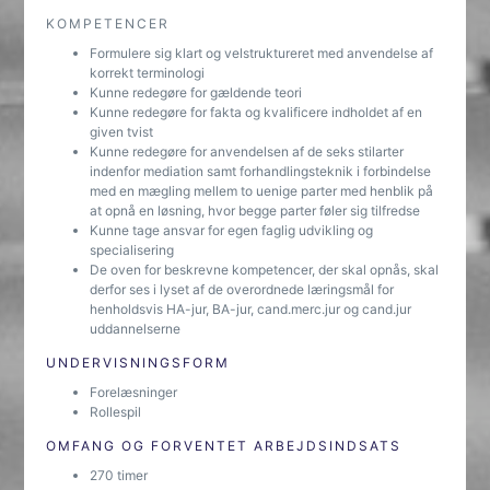
KOMPETENCER
Formulere sig klart og velstruktureret med anvendelse af
korrekt terminologi
Kunne redegøre for gældende teori
Kunne redegøre for fakta og kvalificere indholdet af en
given tvist
Kunne redegøre for anvendelsen af de seks stilarter
indenfor mediation samt forhandlingsteknik i forbindelse
med en mægling mellem to uenige parter med henblik på
at opnå en løsning, hvor begge parter føler sig tilfredse
Kunne tage ansvar for egen faglig udvikling og
specialisering
De oven for beskrevne kompetencer, der skal opnås, skal
derfor ses i lyset af de overordnede læringsmål for
henholdsvis HA-jur, BA-jur, cand.merc.jur og cand.jur
uddannelserne
UNDERVISNINGSFORM
Forelæsninger
Rollespil
OMFANG OG FORVENTET ARBEJDSINDSATS
270 timer