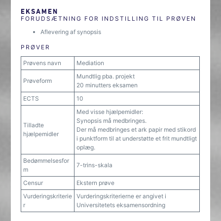
EKSAMEN
FORUDSÆTNING FOR INDSTILLING TIL PRØVEN
Aflevering af synopsis
PRØVER
Prøvens navn
Mediation
Mundtlig pba. projekt
Prøveform
20 minutters eksamen
ECTS
10
Med visse hjælpemidler:
Synopsis må medbringes.
Tilladte
Der må medbringes et ark papir med stikord
hjælpemidler
i punktform til at understøtte et frit mundtligt
oplæg.
Bedømmelsesfor
7-trins-skala
m
Censur
Ekstern prøve
Vurderingskriterie
Vurderingskriterierne er angivet i
r
Universitetets eksamensordning