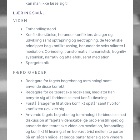
kan man ikke læse sig til
LÆRINGSMÅL
VIDEN
Forhandlingsteori
Konfliktforståelse, herunder konflikters årsager og
udvikling samt optrapning og nedtrapning, de teoretiske
principper bag konfliktløsning, herunder de seks stilarter i
mediation: Oprindelig, transformativ, humanistisk, kognitiv
systemisk, narrativ og aftalefokuseret mediation
Spørgeteknik
FÆRDIGHEDER
Redegøre for fagets begreber og terminologi samt
anvende disse korrekt
Redegøre for de teoretiske redskaber, mediator kan
benytte sig af i forbindelse med konfliktløsning
Forstå årsagerne til at den konflikt opstår samt hvorfor
konflikten udvikler sig
Anvende fagets begreber og terminologi i forbindelse med
diskussion af fagets videnskabelige problemstillinger, og
anvende den teoretiske viden om mediation, forhandling
og konflikt til løsning af en konkret tvist mellem to parter
på en sådan måde, at begge parter føler sig som vindere