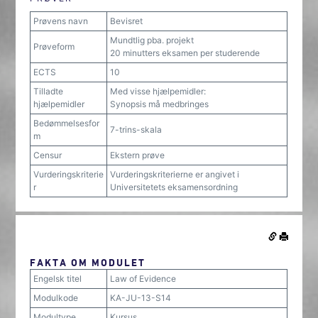
Prøvens navn
Bevisret
Mundtlig pba. projekt
Prøveform
20 minutters eksamen per studerende
ECTS
10
Tilladte
Med visse hjælpemidler:
hjælpemidler
Synopsis må medbringes
Bedømmelsesfor
7-trins-skala
m
Censur
Ekstern prøve
Vurderingskriterie
Vurderingskriterierne er angivet i
r
Universitetets eksamensordning
FAKTA OM MODULET
Engelsk titel
Law of Evidence
Modulkode
KA-JU-13-S14
Modultype
Kursus