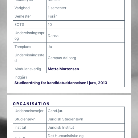
Varighed
1 semester
Semester
Forår
ECTS
10
Undervisningsspr
Dansk
og
Tomplads
Ja
Undervisningsste
Campus Aalborg
d
Modulansvarlig
Mette Mortensen
Indgår i
Studieordning for kandidatuddannelsen i jura, 2013
ORGANISATION
Uddannelsesejer
Cand.jur.
Studienævn
Juridisk Studienævn
Institut
Juridisk Institut
Det Humanistiske og