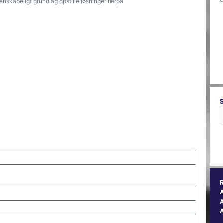
skabeligt grundlag opstille løsninger herpå
A