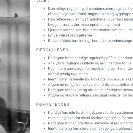
VIDEN
Den retlige regulering af ejendomsoverdragelse, heru
rådgiver, ejerskifteforsikringsselskab og bygnings
Den retlige regulering af rådigheden over fast ejend
byggeri, servitutter, ekspropriation og hævd
Ejendomsdannelsen, herunder matrikelvæsnet, uds
Erhvervelsesbetingelserne
Retsområdets terminologi, herunder ejendomsbegre
FÆRDIGHEDER
Redegøre for den retlige regulering af fast ejendo
Analysere reglernes indhold og argumentere for valg
Kvalificere grundlaget for regeldannelsen, herunder 
offentligretlig regulering
Identificere materielle (og udvalgte processuelle) 
Afgøre de retlige konsekvenser af tilsidesættelse a
Redegøre for private og offentlige håndhævelsesm
Afgøre og vurdere retlige spørgsmål vedrørende fa
KOMPETENCER
Kyndigt formidle forskningsbaseret viden og demon
terminologi over for såvel retskyndige inden for om
Redegøre for den praktiske udøvelse af reglerne f
Identificere og formulere videnskabelige problemstilli