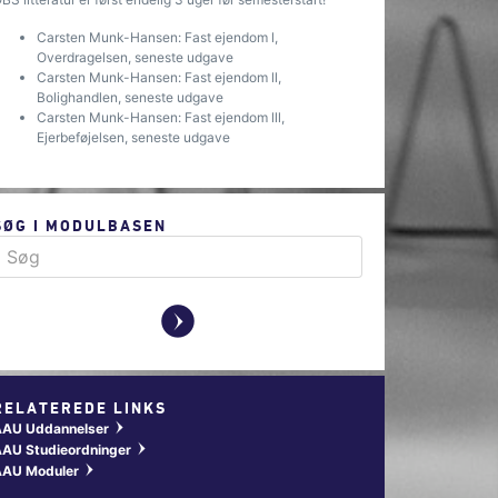
Carsten Munk-Hansen: Fast ejendom l,
Overdragelsen, seneste udgave
Carsten Munk-Hansen: Fast ejendom ll,
Bolighandlen, seneste udgave
Carsten Munk-Hansen: Fast ejendom lll,
Ejerbeføjelsen, seneste udgave
SØG I MODULBASEN
y
RELATEREDE LINKS
AAU Uddannelser
w
AU Studieordninger
w
AAU Moduler
w