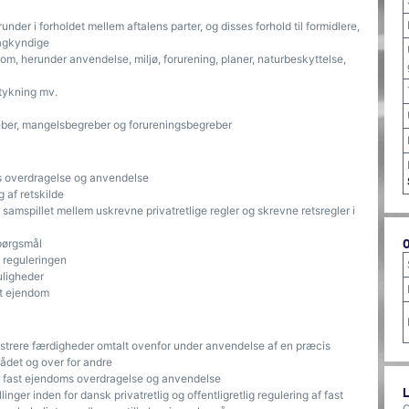
nder i forholdet mellem aftalens parter, og disses forhold til formidlere,
sagkyndige
om, herunder anvendelse, miljø, forurening, planer, naturbeskyttelse,
tykning mv.
ber, mangelsbegreber og forureningsbegreber
ms overdragelse og anvendelse
 af retskilde
samspillet mellem uskrevne privatretlige regler og skrevne retsregler i
spørgsmål
f reguleringen
uligheder
st ejendom
strere færdigheder omtalt ovenfor under anvendelse af en præcis
rådet og over for andre
or fast ejendoms overdragelse og anvendelse
nger inden for dansk privatretlig og offentligretlig regulering af fast
O