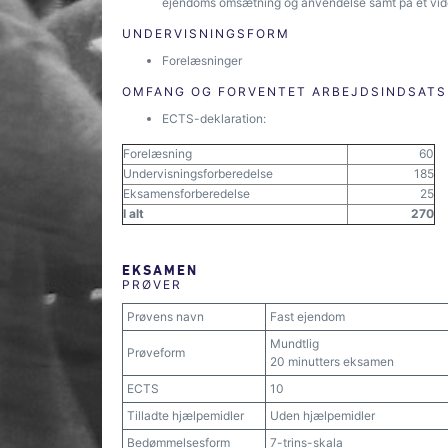
ejendoms omsætning og anvendelse samt på et viden
UNDERVISNINGSFORM
Forelæsninger
OMFANG OG FORVENTET ARBEJDSINDSATS
ECTS-deklaration:
Forelæsning
60
Undervisningsforberedelse
185
Eksamensforberedelse
25
I alt
270
EKSAMEN
PRØVER
Prøvens navn
Fast ejendom
Mundtlig
Prøveform
20 minutters eksamen
ECTS
10
Tilladte hjælpemidler
Uden hjælpemidler
Bedømmelsesform
7-trins-skala