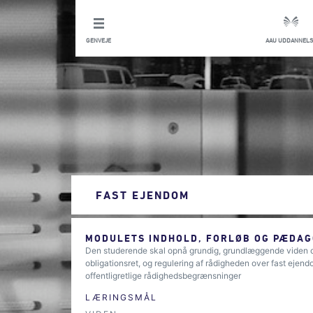
GENVEJE
AAU UDDANNELS
FAST EJENDOM
MODULETS INDHOLD, FORLØB OG PÆDAG
Den studerende skal opnå grundig, grundlæggende viden om
obligationsret, og regulering af rådigheden over fast ejend
offentligretlige rådighedsbegrænsninger
LÆRINGSMÅL