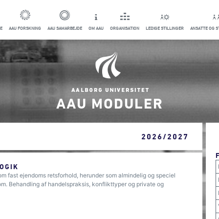
E
AAU FORSKNING
AAU SAMARBEJDE
OM AAU
ORGANISATION
LEDIGE STILLINGER
ANSATTE OG 
AAU MODULER
2026/2027
OGIK
 fast ejendoms retsforhold, herunder som almindelig og speciel
om. Behandling af handelspraksis, konflikttyper og private og