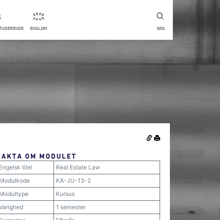
STUDERENDE
ENGLISH
SØG
FAKTA OM MODULET
Engelsk titel
Real Estate Law
Modulkode
KA-JU-13-2
Modultype
Kursus
Varighed
1 semester