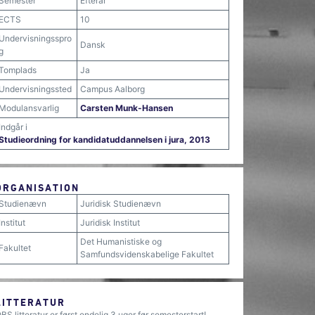
Semester
Efterår
ECTS
10
Undervisningsspro
Dansk
g
Tomplads
Ja
Undervisningssted
Campus Aalborg
Modulansvarlig
Carsten Munk-Hansen
Indgår i
Studieordning for kandidatuddannelsen i jura, 2013
ORGANISATION
Studienævn
Juridisk Studienævn
Institut
Juridisk Institut
Det Humanistiske og
Fakultet
Samfundsvidenskabelige Fakultet
LITTERATUR
BS litteratur er først endelig 3 uger før semesterstart!