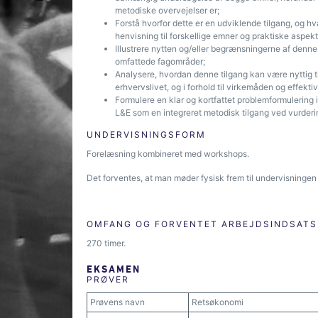
metodiske overvejelser er;
Forstå hvorfor dette er en udviklende tilgang, og h
henvisning til forskellige emner og praktiske aspekt
Illustrere nytten og/eller begrænsningerne af denn
omfattede fagområder;
Analysere, hvordan denne tilgang kan være nyttig t
erhvervslivet, og i forhold til virkemåden og effek
Formulere en klar og kortfattet problemformulering 
L&E som en integreret metodisk tilgang ved vurderi
UNDERVISNINGSFORM
Forelæsning kombineret med workshops.
Det forventes, at man møder fysisk frem til undervisningen
OMFANG OG FORVENTET ARBEJDSINDSATS
270 timer.
EKSAMEN
PRØVER
Prøvens navn
Retsøkonomi