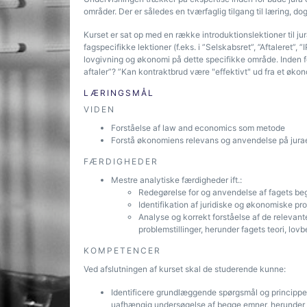
områder. Der er således en tværfaglig tilgang til læring, d
Kurset er sat op med en række introduktionslektioner til j
fagspecifikke lektioner (f.eks. i ”Selskabsret”, ”Aftaleret”, ”
lovgivning og økonomi på dette specifikke område. Inden fo
aftaler”? ”Kan kontraktbrud være "effektivt" ud fra et øko
LÆRINGSMÅL
VIDEN
Forståelse af law and economics som metode
Forstå økonomiens relevans og anvendelse på jurae
FÆRDIGHEDER
Mestre analytiske færdigheder ift.:
Redegørelse for og anvendelse af fagets beg
Identifikation af juridiske og økonomiske prob
Analyse og korrekt forståelse af de relevant
problemstillinger, herunder fagets teori, lo
KOMPETENCER
Ved afslutningen af ​​kurset skal de studerende kunne:
Identificere grundlæggende spørgsmål og principper v
uafhængig undersøgelse af begge emner, herunder år