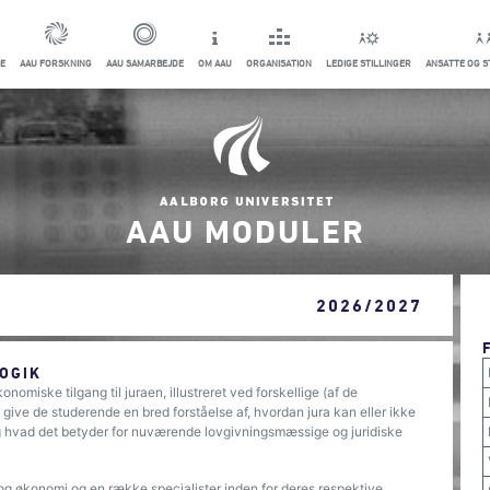
E
AAU FORSKNING
AAU SAMARBEJDE
OM AAU
ORGANISATION
LEDIGE STILLINGER
ANSATTE OG 
AAU MODULER
2026/2027
OGIK
nomiske tilgang til juraen, illustreret ved forskellige (af de
give de studerende en bred forståelse af, hvordan jura kan eller ikke
 hvad det betyder for nuværende lovgivningsmæssige og juridiske
og økonomi og en række specialister inden for deres respektive