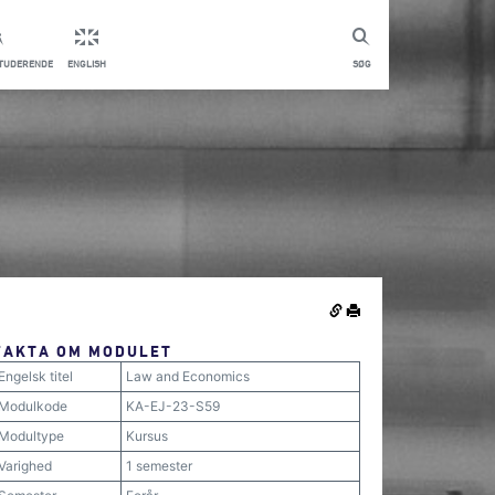
STUDERENDE
ENGLISH
SØG
FAKTA OM MODULET
Engelsk titel
Law and Economics
Modulkode
KA-EJ-23-S59
Modultype
Kursus
Varighed
1 semester