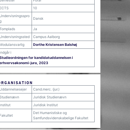
Semester
Forår
ECTS
10
Undervisningsspro
Dansk
g
Tomplads
Ja
Undervisningssted
Campus Aalborg
Modulansvarlig
Dorthe Kristensen Balshøj
Indgår i
Studieordningen for kandidatuddannelsen i
erhvervsøkonomi-jura, 2023
ORGANISATION
Uddannelsesejer
Cand.merc. (jur.)
Studienævn
Juridisk Studienævn
Institut
Juridisk Institut
Det Humanistiske og
Fakultet
Samfundsvidenskabelige Fakultet