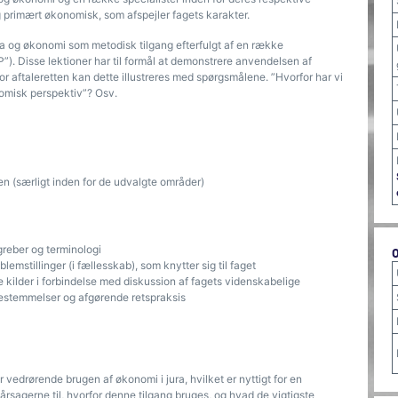
og primært økonomisk, som afspejler fagets karakter.
ura og økonomi som metodisk tilgang efterfulgt af en række
IP”). Disse lektioner har til formål at demonstrere anvendelsen af ​​
r aftaleretten kan dette illustreres med spørgsmålene. ”Hvorfor har vi
nomisk perspektiv”? Osv.
n (særligt inden for de udvalgte områder)
reber og terminologi
lemstillinger (i fællesskab), som knytter sig til faget
e kilder i forbindelse med diskussion af fagets videnskabelige
vbestemmelser og afgørende retspraksis
edrørende brugen af ​​økonomi i jura, hvilket er nyttigt for en
sagerne til, hvorfor denne tilgang bruges, og hvad de vigtigste