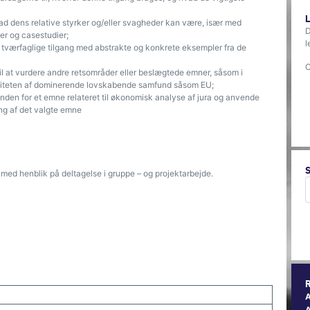
vad dens relative styrker og/eller svagheder kan være, især med
D
er og casestudier;
l
e tværfaglige tilgang med abstrakte og konkrete eksempler fra de
O
il at vurdere andre retsområder eller beslægtede emner, såsom i
tiviteten af ​​dominerende lovskabende samfund såsom EU;
inden for et emne relateret til økonomisk analyse af jura og anvende
ng af det valgte emne
 med henblik på deltagelse i gruppe – og projektarbejde.
A