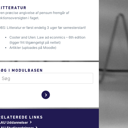
LITTERATUR
en præcise angivelse af pensum fremgår af
ektionsoversigten i faget.
BS: Litteratur er først endelig 3 uger før semesterstart!
Cooter and Ulen: Law ad econmics – 6th edition
(ligger frit tilgængeligt på nettet)
Artikler (uploades på Moodle)
SØG I MODULBASEN
y
RELATEREDE LINKS
AAU Uddannelser
w
AU Studieordninger
w