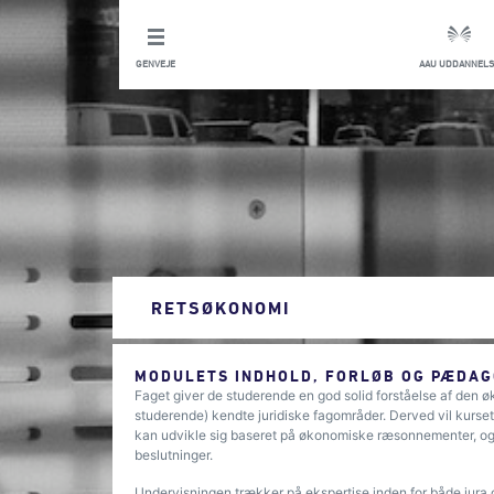
GENVEJE
AAU UDDANNELS
RETSØKONOMI
MODULETS INDHOLD, FORLØB OG PÆDAG
Faget giver de studerende en god solid forståelse af den øko
studerende) kendte juridiske fagområder. Derved vil kurset 
kan udvikle sig baseret på økonomiske ræsonnementer, og
beslutninger.
Undervisningen trækker på ekspertise inden for både jura 