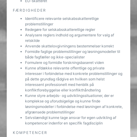
EU-skatteret
FÆRDIGHEDER
Identificere relevante selskabsskatteretlige
problemstillinger
Redegøre for selskabsskatteretlige regler
Analysere reglers indhold og argumentere for valg af
retskilde
Anvende skattelovgivningens bestemmelser korrekt
Formidle faglige problemstillinger og løsningsmodeller til
både fagfæller og ikke-specialister
Formulere og formidle forskningsbaseret viden
Kunne afdække relevante offentlige og private
interesser i forbindelse med konkrete problemstillinger og
på dette grundlag rådgive en hvilken som helst
interessent professionelt med henblik på
konfliktforebyggelse eller konflikthåndtering
Kunne styre arbejds- og udviklingssituationer, der er
komplekse og uforudsigelige og kunne finde
løsningsmodeller i forbindelse med løsningen af konkrete,
afgrænsede problemstillinger
Selvstændigt kunne tage ansvar for egen udvikling af
kompetencer indenfor en specifik fagdisciplin
KOMPETENCER