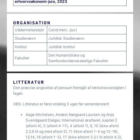
erhvervsøkonomi-jura, 2023
ORGANISATION
Uddannelsesejer
Cand.merc. (jur.)
Studienævn
Juridisk Studienævn
Institut
Juridisk Institut
Det Humanistiske og
Fakultet
Samfundsvidenskabelige Fakultet
LITTERATUR
Den præcise angivelse af pensum fremgår af lektionsoversigten i
faget.
OBS: Litteratur er først endelig 3 uger før semesterstart!
Aage Michelsen, Anders Nørgaard Laursen og Anja
Svendgaard Dalgas: International skatteret, kapitel 2
(afsnit 4), 3 (afsnit 4-11), 4 (afsnit 1), 6, 10 (ikke afsnit
2.2.6 til og med afsnit 5), 11 (ikke afsnit 1-4 og 12-16),
12,14, 16 (afsnit 1-3), 17 (ikke afsnint 3.2.1 til afsnit 4.2),