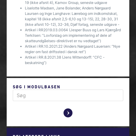
19 (ikke afsnit 4), Karnov Group, seneste udgave
Liselotte Madsen, Jane Bolander, Anders Nørgaard
Laursen og Inge Langhave: Lærebog om indkomstskat,
kapitel 18 (ikke afsnit 2,5-6,10 og 13-15), 22, 28-30, 31
(ikke afsnit 10-12), 32-36, Djøf forlag, seneste udgave -
Artikel i RR2019.03.0064 (Jesper Buus og Lars Kjærgård
Terkilsen: ”Lovforslag om implementering af dele af
skatteundgåelses-direktivet er nu vedtaget”)
Artikel i RR.10.2021.22 (Anders Nørgaard Lauersen: ”Nye
regler om fast driftssted i dansk ret”)
Artikel i RR.8.2021.38 (Jens Wittendorff: ”CFC -
beskatning”)
SØG I MODULBASEN
y