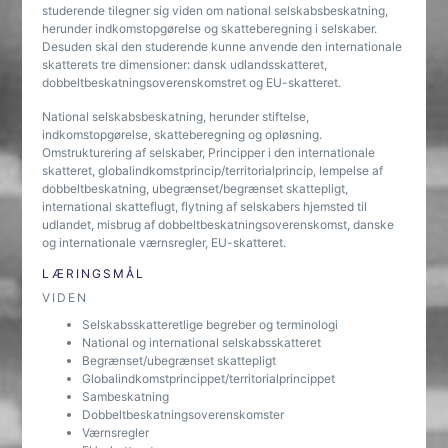
studerende tilegner sig viden om national selskabsbeskatning,
herunder indkomstopgørelse og skatteberegning i selskaber.
Desuden skal den studerende kunne anvende den internationale
skatterets tre dimensioner: dansk udlandsskatteret,
dobbeltbeskatningsoverenskomstret og EU-skatteret.
National selskabsbeskatning, herunder stiftelse,
indkomstopgørelse, skatteberegning og opløsning.
Omstrukturering af selskaber, Principper i den internationale
skatteret, globalindkomstprincip/territorialprincip, lempelse af
dobbeltbeskatning, ubegrænset/begrænset skattepligt,
international skatteflugt, flytning af selskabers hjemsted til
udlandet, misbrug af dobbeltbeskatningsoverenskomst, danske
og internationale værnsregler, EU-skatteret.
LÆRINGSMÅL
VIDEN
Selskabsskatteretlige begreber og terminologi
National og international selskabsskatteret
Begrænset/ubegrænset skattepligt
Globalindkomstprincippet/territorialprincippet
Sambeskatning
Dobbeltbeskatningsoverenskomster
Værnsregler