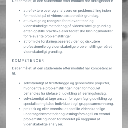
Det er målet, at den studerende efter modulet har færdigheder i:
at reflektere over og analysere en problemstilling inden
for modulet på et videnskabsteoretisk grundlag.
at udvælge og redegøre for relevant teori og
videnskabelige metoder og på videnskabeligt grundlag
enten opstille praktiske eller teoretiske løsningsmodeller
for relevante problemstillinger.
at formidle forskningsbaseret viden og diskutere
professionelle og videnskabelige problemstillinger på et
videnskabeligt grundlag.
KOMPETENCER
Det er målet, at den studerende efter modulet har kompetencer
til:
selvstændigt at tilrettelægge og gennemføre projekter,
hvor centrale problemstillinger inden for modulet
behandles fra idéfase til udvikling af løsningsforslag.
selvstændigt at tage ansvar for egen faglig udvikling og
specialisering både individuelt og i gruppesammenhæng.
praktisk og eller teoretisk at opstille videnskabelige
undersøgelsesmetoder og løsningsforslag til en central
problemstilling inden for modulet på baggrund af
videnskabelige analyser.