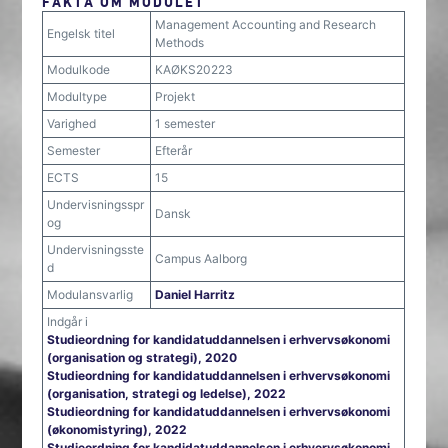
FAKTA OM MODULET
Management Accounting and Research
Engelsk titel
Methods
Modulkode
KAØKS20223
Modultype
Projekt
Varighed
1 semester
Semester
Efterår
ECTS
15
Undervisningsspr
Dansk
og
Undervisningsste
Campus Aalborg
d
Modulansvarlig
Daniel Harritz
Indgår i
Studieordning for kandidatuddannelsen i erhvervsøkonomi
(organisation og strategi), 2020
Studieordning for kandidatuddannelsen i erhvervsøkonomi
(organisation, strategi og ledelse), 2022
Studieordning for kandidatuddannelsen i erhvervsøkonomi
(økonomistyring), 2022
Studieordning for kandidatuddannelsen i erhvervsøkonomi