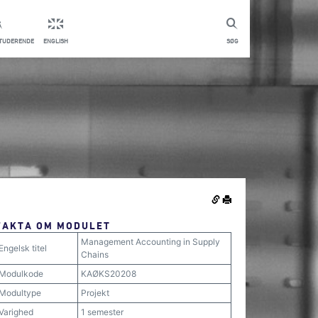
STUDERENDE
ENGLISH
SØG
FAKTA OM MODULET
Management Accounting in Supply
Engelsk titel
Chains
Modulkode
KAØKS20208
Modultype
Projekt
Varighed
1 semester