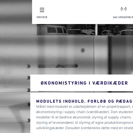
GENVEJE
AAU UDDANNELS
ØKONOMISTYRING I VÆRDIKÆDER
MODULETS INDHOLD, FORLØB OG PÆDAG
Målet med modulet er udarbejdelsen af en projektrapport, s
økonomistyring i supply chain (værdikæder). Den studerende
modeller til at bedrive økonomisk styring af supply chains
styring af leverandører, til styring af egne produktionsproc
udviklingskæder. Desuden kombineres dette med en strate