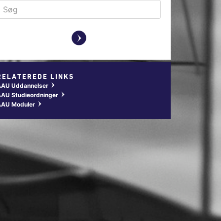
y
RELATEREDE LINKS
AAU Uddannelser
w
AU Studieordninger
w
AAU Moduler
w