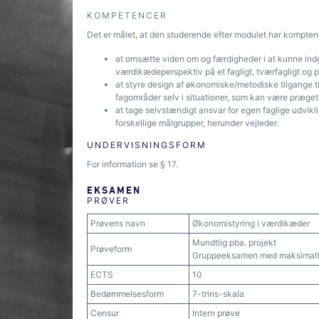
KOMPETENCER
Det er målet, at den studerende efter modulet har komptence
at omsætte viden om og færdigheder i at kunne indgå
værdikædeperspektiv på et fagligt, tværfagligt og p
at styre design af økonomiske/metodiske tilgange ti
fagområder selv i situationer, som kan være præget
at tage selvstændigt ansvar for egen faglige udvik
forskellige målgrupper, herunder vejleder.
UNDERVISNINGSFORM
For information se § 17.
EKSAMEN
PRØVER
Prøvens navn
Økonomistyring i værdikæder
Mundtlig pba. projekt
Prøveform
Gruppeeksamen med maksimalt s
ECTS
10
Bedømmelsesform
7-trins-skala
Censur
Intern prøve