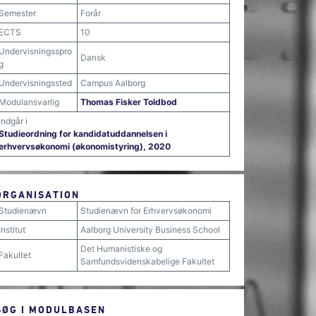
Semester
Forår
ECTS
10
Undervisningsspro
Dansk
g
Undervisningssted
Campus Aalborg
Modulansvarlig
Thomas Fisker Toldbod
Indgår i
Studieordning for kandidatuddannelsen i
erhvervsøkonomi (økonomistyring), 2020
ORGANISATION
Studienævn
Studienævn for Erhvervsøkonomi
Institut
Aalborg University Business School
Det Humanistiske og
Fakultet
Samfundsvidenskabelige Fakultet
SØG I MODULBASEN