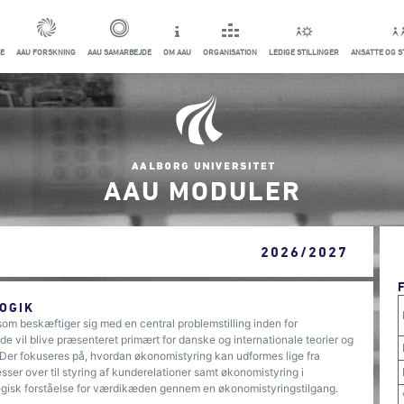
E
AAU FORSKNING
AAU SAMARBEJDE
OM AAU
ORGANISATION
LEDIGE STILLINGER
ANSATTE OG 
AAU MODULER
2026/2027
OGIK
om beskæftiger sig med en central problemstilling inden for
 vil blive præsenteret primært for danske og internationale teorier og
. Der fokuseres på, hvordan økonomistyring kan udformes lige fra
esser over til styring af kunderelationer samt økonomistyring i
gisk forståelse for værdikæden gennem en økonomistyringstilgang.