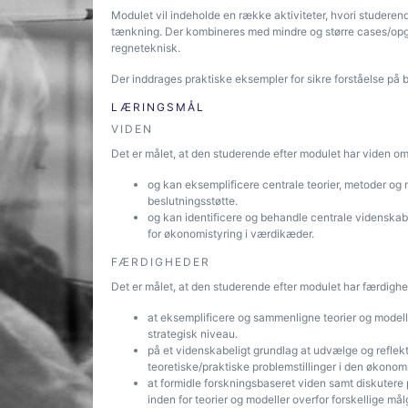
Modulet vil indeholde en række aktiviteter, hvori studeren
tænkning. Der kombineres med mindre og større cases/opg
regneteknisk.
Der inddrages praktiske eksempler for sikre forståelse på 
LÆRINGSMÅL
VIDEN
Det er målet, at den studerende efter modulet har viden om
og kan eksemplificere centrale teorier, metoder og 
beslutningsstøtte.
og kan identificere og behandle centrale videnskabel
for økonomistyring i værdikæder.
FÆRDIGHEDER
Det er målet, at den studerende efter modulet har færdighed
at eksemplificere og sammenligne teorier og modell
strategisk niveau.
på et videnskabeligt grundlag at udvælge og reflekt
teoretiske/praktiske problemstillinger i den økonom
at formidle forskningsbaseret viden samt diskutere
inden for teorier og modeller overfor forskellige mål