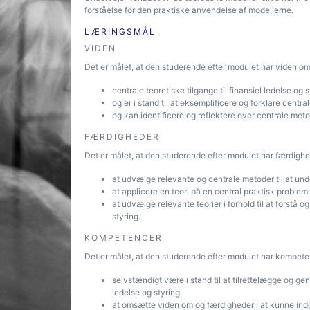
forståelse for den praktiske anvendelse af modellerne.
LÆRINGSMÅL
VIDEN
Det er målet, at den studerende efter modulet har viden om
centrale teoretiske tilgange til finansiel ledelse og s
og er i stand til at eksemplificere og forklare cent
og kan identificere og reflektere over centrale metod
FÆRDIGHEDER
Det er målet, at den studerende efter modulet har færdighed
at udvælge relevante og centrale metoder til at unde
at applicere en teori på en central praktisk problemst
at udvælge relevante teorier i forhold til at forstå og
styring.
KOMPETENCER
Det er målet, at den studerende efter modulet har kompeten
selvstændigt være i stand til at tilrettelægge og ge
ledelse og styring.
at omsætte viden om og færdigheder i at kunne indgå i