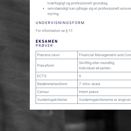
tværfagligt og professionelt grundlag.
selvstændigt kan påtage sig et professionelt ansvar
styring.
UNDERVISNINGSFORM
For information se § 17.
EKSAMEN
PRØVER
Prøvens navn
Financial Management and Cont
Skriftlig eller mundtlig
Prøveform
Individuel eksamen.
ECTS
5
Bedømmelsesform
7-trins-skala
Censur
Intern prøve
Vurderingskriterier
Vurderingskriterierne er angive