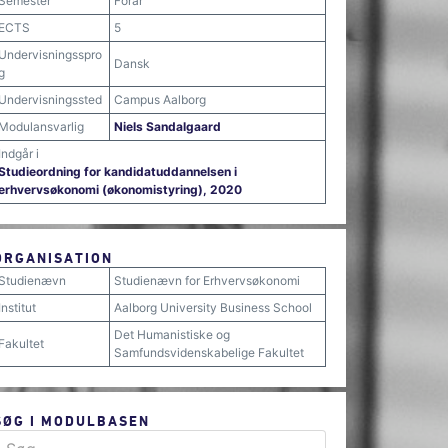
Semester
Forår
ECTS
5
Undervisningsspro
Dansk
g
Undervisningssted
Campus Aalborg
Modulansvarlig
Niels Sandalgaard
Indgår i
Studieordning for kandidatuddannelsen i
erhvervsøkonomi (økonomistyring), 2020
ORGANISATION
Studienævn
Studienævn for Erhvervsøkonomi
Institut
Aalborg University Business School
Det Humanistiske og
Fakultet
Samfundsvidenskabelige Fakultet
SØG I MODULBASEN