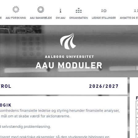
E
AAU FORSKNING
AAU SAMARBEJDE
OM AAU
ORGANISATION
LEDIGE STILLINGER
ANSATTE OG 
AAU MODULER
TROL
2026/2027
OGIK
omhedens finansielle ledelse og styring herunder finansielle analyser,
et mål om at skabe værdi for aktionærerne.
d selvstændig problemløsning.
retiseret med praktiske eksempler, så den studerende bibringes en