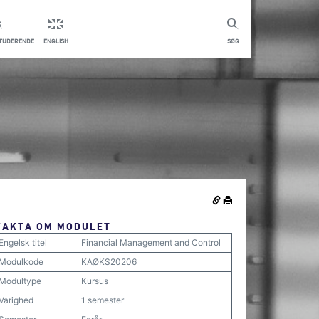
STUDERENDE
ENGLISH
SØG
FAKTA OM MODULET
Engelsk titel
Financial Management and Control
Modulkode
KAØKS20206
Modultype
Kursus
Varighed
1 semester