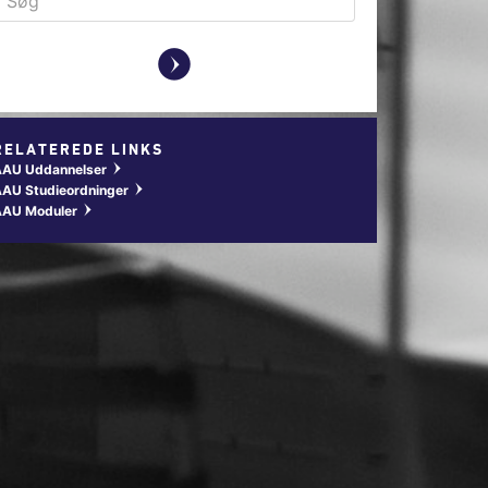
y
RELATEREDE LINKS
AAU Uddannelser
w
AU Studieordninger
w
AAU Moduler
w