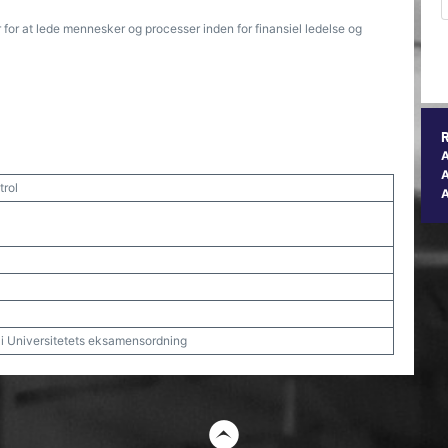
 for at lede mennesker og processer inden for finansiel ledelse og
A
rol
t i Universitetets eksamensordning
t