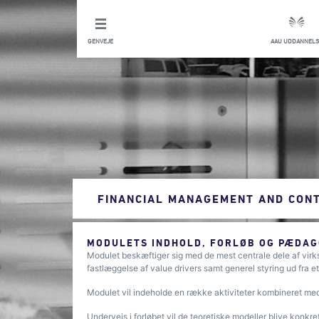
GENVEJE
AAU UDDANNELS
FINANCIAL MANAGEMENT AND CON
MODULETS INDHOLD, FORLØB OG PÆDAG
Modulet beskæftiger sig med de mest centrale dele af virks
fastlæggelse af value drivers samt generel styring ud fra 
Modulet vil indeholde en række aktiviteter kombineret me
Undervejs i forløbet vil de teoretiske modeller blive konk