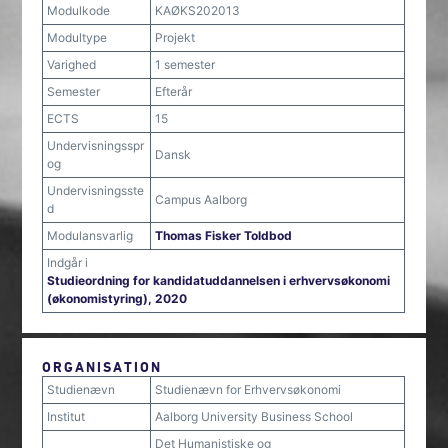
Modulkode
KAØKS202013
Modultype
Projekt
Varighed
1 semester
Semester
Efterår
ECTS
15
Undervisningsspr
Dansk
og
Undervisningsste
Campus Aalborg
d
Modulansvarlig
Thomas Fisker Toldbod
Indgår i
Studieordning for kandidatuddannelsen i erhvervsøkonomi
(økonomistyring), 2020
ORGANISATION
Studienævn
Studienævn for Erhvervsøkonomi
Institut
Aalborg University Business School
Det Humanistiske og