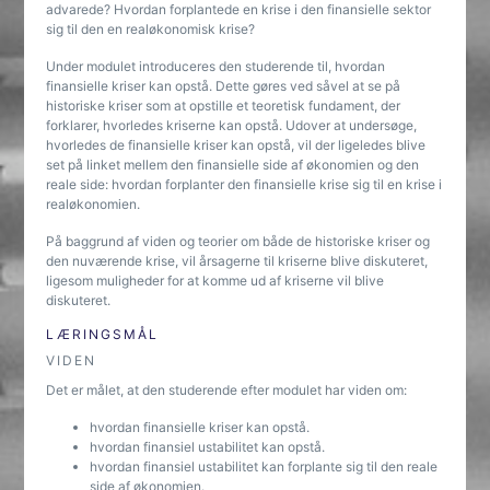
advarede? Hvordan forplantede en krise i den finansielle sektor
sig til den en realøkonomisk krise?
Under modulet introduceres den studerende til, hvordan
finansielle kriser kan opstå. Dette gøres ved såvel at se på
historiske kriser som at opstille et teoretisk fundament, der
forklarer, hvorledes kriserne kan opstå. Udover at undersøge,
hvorledes de finansielle kriser kan opstå, vil der ligeledes blive
set på linket mellem den finansielle side af økonomien og den
reale side: hvordan forplanter den finansielle krise sig til en krise i
realøkonomien.
På baggrund af viden og teorier om både de historiske kriser og
den nuværende krise, vil årsagerne til kriserne blive diskuteret,
ligesom muligheder for at komme ud af kriserne vil blive
diskuteret.
LÆRINGSMÅL
VIDEN
Det er målet, at den studerende efter modulet har viden om:
hvordan finansielle kriser kan opstå.
hvordan finansiel ustabilitet kan opstå.
hvordan finansiel ustabilitet kan forplante sig til den reale
side af økonomien.