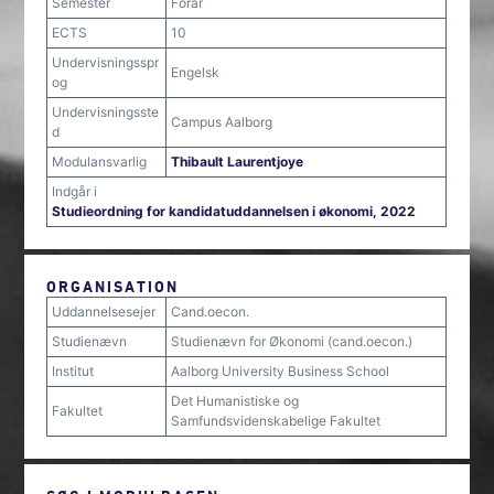
Semester
Forår
ECTS
10
Undervisningsspr
Engelsk
og
Undervisningsste
Campus Aalborg
d
Modulansvarlig
Thibault Laurentjoye
Indgår i
Studieordning for kandidatuddannelsen i økonomi, 2022
ORGANISATION
Uddannelsesejer
Cand.oecon.
Studienævn
Studienævn for Økonomi (cand.oecon.)
Institut
Aalborg University Business School
Det Humanistiske og
Fakultet
Samfundsvidenskabelige Fakultet