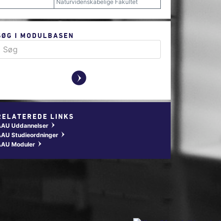
Naturvidenskabelige Fakultet
SØG I MODULBASEN
y
RELATEREDE LINKS
AAU Uddannelser
w
AU Studieordninger
w
AAU Moduler
w