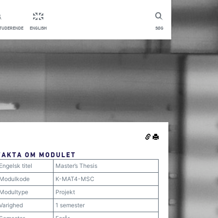
STUDERENDE
ENGLISH
SØG
FAKTA OM MODULET
Engelsk titel
Master’s Thesis
Modulkode
K-MAT4-MSC
Modultype
Projekt
Varighed
1 semester