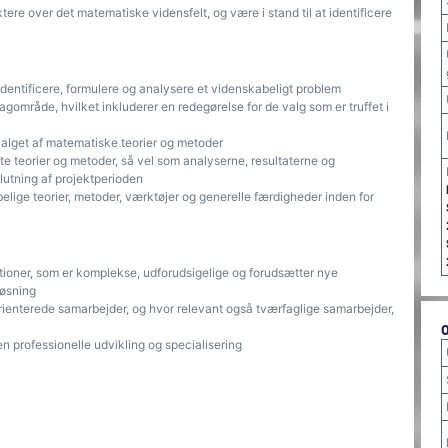
ektere over det matematiske vidensfelt, og være i stand til at identificere
t identificere, formulere og analysere et videnskabeligt problem
 fagområde, hvilket inkluderer en redegørelse for de valg som er truffet i
 valget af matematiske teorier og metoder
lgte teorier og metoder, så vel som analyserne, resultaterne og
lutning af projektperioden
elige teorier, metoder, værktøjer og generelle færdigheder inden for
uationer, som er komplekse, udforudsigelige og forudsætter nye
løsning
 orienterede samarbejder, og hvor relevant også tværfaglige samarbejder,
en professionelle udvikling og specialisering