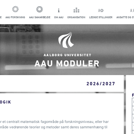
E
AAU FORSKNING
AAU SAMARBEJDE
OM AAU
ORGANISATION
LEDIGE STILLINGER
ANSATTE OG 
AAU MODULER
2026/2027
OGIK
or et centralt matematisk fagområde på forskningsniveau, eller har
gområde vedrørende teorier og metoder samt deres sammenhæng til