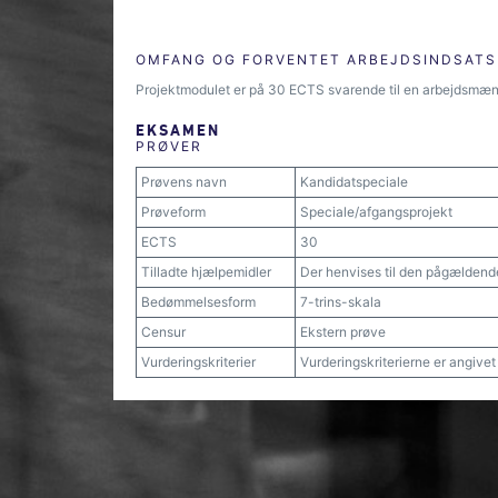
OMFANG OG FORVENTET ARBEJDSINDSATS
Projektmodulet er på 30 ECTS svarende til en arbejdsmæn
EKSAMEN
PRØVER
Prøvens navn
Kandidatspeciale
Prøveform
Speciale/afgangsprojekt
ECTS
30
Tilladte hjælpemidler
Der henvises til den pågældend
Bedømmelsesform
7-trins-skala
Censur
Ekstern prøve
Vurderingskriterier
Vurderingskriterierne er angive