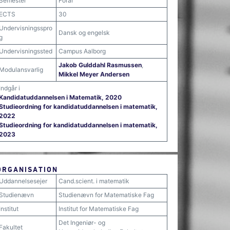
Semester
Forår
ECTS
30
Undervisningsspro
Dansk og engelsk
g
Undervisningssted
Campus Aalborg
Jakob Gulddahl Rasmussen
,
Modulansvarlig
Mikkel Meyer Andersen
Indgår i
Kandidatuddannelsen i Matematik, 2020
Studieordning for kandidatuddannelsen i matematik,
2022
Studieordning for kandidatuddannelsen i matematik,
2023
ORGANISATION
Uddannelsesejer
Cand.scient. i matematik
Studienævn
Studienævn for Matematiske Fag
Institut
Institut for Matematiske Fag
Det Ingeniør- og
Fakultet