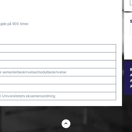
gde på 900 timer.
e semesterbeskrivelse/modulbeskrivelse
A
t i Universitetets eksamensordning
t