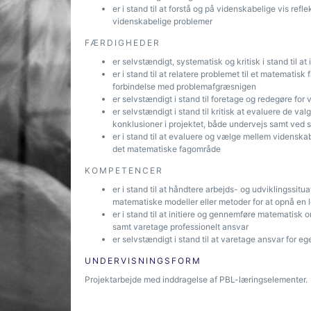
er i stand til at forstå og på videnskabelige vis refl
videnskabelige problemer
FÆRDIGHEDER
er selvstændigt, systematisk og kritisk i stand til a
er i stand til at relatere problemet til et matematisk
forbindelse med problemafgræsnigen
er selvstændigt i stand til foretage og redegøre for
er selvstændigt i stand til kritisk at evaluere de va
konklusioner i projektet, både undervejs samt ved s
er i stand til at evaluere og vælge mellem videnskab
det matematiske fagområde
KOMPETENCER
er i stand til at håndtere arbejds- og udviklingssit
matematiske modeller eller metoder for at opnå en 
er i stand til at initiere og gennemføre matematisk
samt varetage professionelt ansvar
er selvstændigt i stand til at varetage ansvar for eg
UNDERVISNINGSFORM
Projektarbejde med inddragelse af PBL-læringselementer.