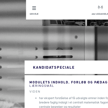
GENVEJE
AAU UDDANNELS
KANDIDATSPECIALE
MODULETS INDHOLD, FORLØB OG PÆDAG
LÆRINGSMÅL
VIDEN
har ekspert forståelse af få udvalgte emner inden f
bredere faglig indsigt i et centralt matematisk fa
centrale begreber og resultater