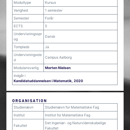
Modultype
Kursus
Varighed
1 semester
Semester
Forår
ECTS
5
Undervisningsspr
Dansk
og
Tomplads
Ja
Undervisningsste
Campus Aalborg
d
Modulansvarlig
Morten Nielsen
Indgår i
Kandidatuddannelsen i Matematik, 2020
ORGANISATION
Studienævn
Studienævn for Matematiske Fag
Institut
Institut for Matematiske Fag
Det Ingeniør- og Naturvidenskabelige
Fakultet
Fakultet