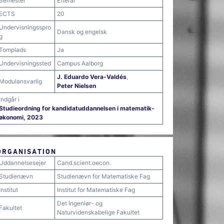
Semester
Efterår
ECTS
20
Undervisningsspro
Dansk og engelsk
g
Tomplads
Ja
Undervisningssted
Campus Aalborg
J. Eduardo Vera-Valdés
,
Modulansvarlig
Peter Nielsen
Indgår i
Studieordning for kandidatuddannelsen i matematik-
økonomi, 2023
ORGANISATION
Uddannelsesejer
Cand.scient.oecon.
Studienævn
Studienævn for Matematiske Fag
Institut
Institut for Matematiske Fag
Det Ingeniør- og
Fakultet
Naturvidenskabelige Fakultet