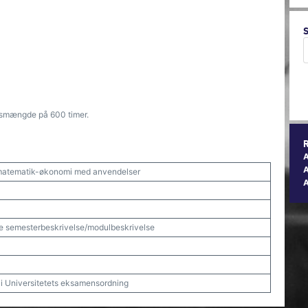
dsmængde på 600 timer.
A
 matematik-økonomi med anvendelser
e semesterbeskrivelse/modulbeskrivelse
t i Universitetets eksamensordning