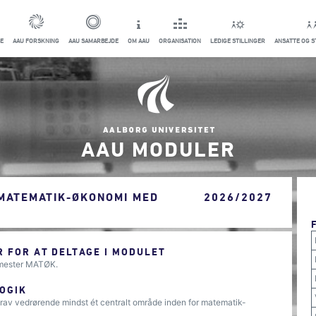
E
AAU FORSKNING
AAU SAMARBEJDE
OM AAU
ORGANISATION
LEDIGE STILLINGER
ANSATTE OG 
AAU MODULER
MATEMATIK-ØKONOMI MED
2026/2027
 FOR AT DELTAGE I MODULET
emester MATØK.
OGIK
krav vedrørende mindst ét centralt område inden for matematik-