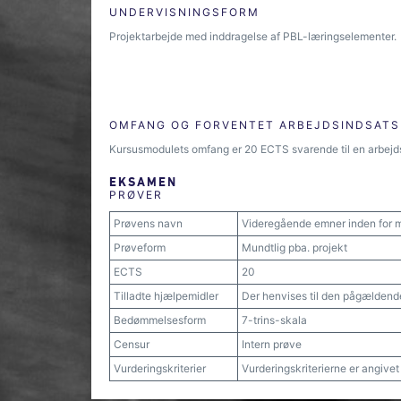
UNDERVISNINGSFORM
Projektarbejde med inddragelse af PBL-læringselementer.
OMFANG OG FORVENTET ARBEJDSINDSATS
Kursusmodulets omfang er 20 ECTS svarende til en arbej
EKSAMEN
PRØVER
Prøvens navn
Videregående emner inden for
Prøveform
Mundtlig pba. projekt
ECTS
20
Tilladte hjælpemidler
Der henvises til den pågældend
Bedømmelsesform
7-trins-skala
Censur
Intern prøve
Vurderingskriterier
Vurderingskriterierne er angive