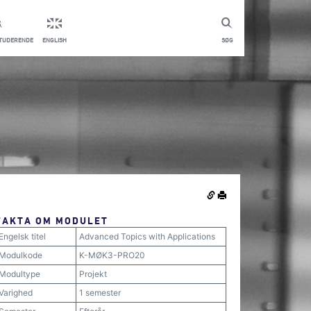
STUDERENDE
ENGLISH
SØG
FAKTA OM MODULET
Engelsk titel
Advanced Topics with Applications
Modulkode
K-MØK3-PRO20
Modultype
Projekt
Varighed
1 semester