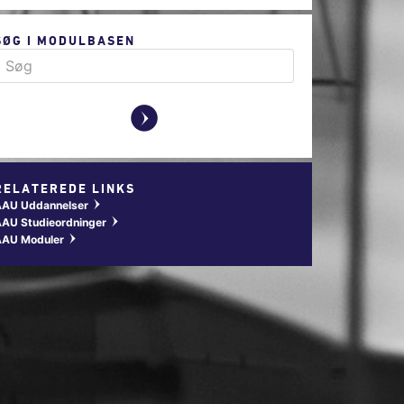
SØG I MODULBASEN
y
RELATEREDE LINKS
AAU Uddannelser
w
AU Studieordninger
w
AAU Moduler
w