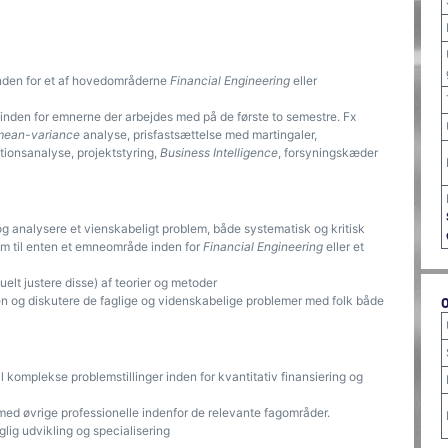
inden for et af hovedområderne
Financial Engineering
eller
e inden for emnerne der arbejdes med på de første to semestre. Fx
mean-variance
analyse, prisfastsættelse med martingaler,
ationsanalyse, projektstyring,
Business Intelligence
, forsyningskæder
e og analysere et vienskabeligt problem, både systematisk og kritisk
lem til enten et emneområde inden for
Financial Engineering
eller et
uelt justere disse) af teorier og metoder
den og diskutere de faglige og videnskabelige problemer med folk både
til komplekse problemstillinger inden for kvantitativ finansiering og
 med øvrige professionelle indenfor de relevante fagområder.
aglig udvikling og specialisering