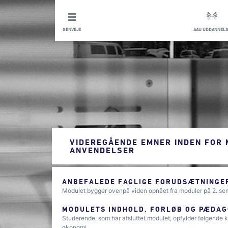
GENVEJE
AAU UDDANNELS
VIDEREGÅENDE EMNER INDEN FOR 
ANVENDELSER
ANBEFALEDE FAGLIGE FORUDSÆTNINGER
Modulet bygger ovenpå viden opnået fra moduler på 2. s
MODULETS INDHOLD, FORLØB OG PÆDAG
Studerende, som har afsluttet modulet, opfylder følgende 
økonomi.