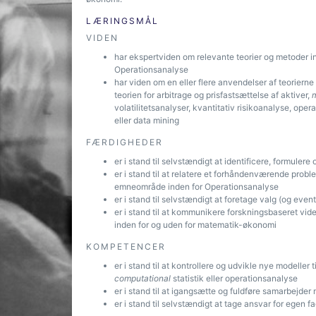
LÆRINGSMÅL
VIDEN
har ekspertviden om relevante teorier og metoder 
Operationsanalyse
har viden om en eller flere anvendelser af teoriern
teorien for arbitrage og prisfastsættelse af aktiver,
volatilitetsanalyser, kvantitativ risikoanalyse, oper
eller data mining
FÆRDIGHEDER
er i stand til selvstændigt at identificere, formuler
er i stand til at relatere et forhåndenværende prob
emneområde inden for Operationsanalyse
er i stand til selvstændigt at foretage valg (og event
er i stand til at kommunikere forskningsbaseret vi
inden for og uden for matematik-økonomi
KOMPETENCER
er i stand til at kontrollere og udvikle nye modeller 
computational
statistik eller operationsanalyse
er i stand til at igangsætte og fuldføre samarbejder
er i stand til selvstændigt at tage ansvar for egen f