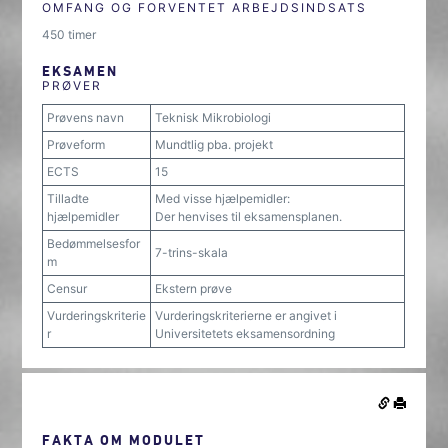
OMFANG OG FORVENTET ARBEJDSINDSATS
450 timer
EKSAMEN
PRØVER
Prøvens navn
Teknisk Mikrobiologi
Prøveform
Mundtlig pba. projekt
ECTS
15
Tilladte
Med visse hjælpemidler:
hjælpemidler
Der henvises til eksamensplanen.
Bedømmelsesfor
7-trins-skala
m
Censur
Ekstern prøve
Vurderingskriterie
Vurderingskriterierne er angivet i
r
Universitetets eksamensordning
FAKTA OM MODULET