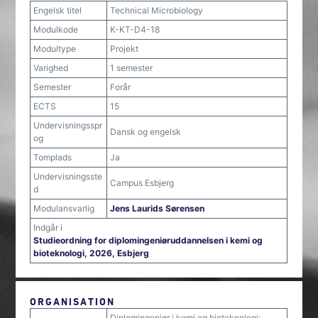
Engelsk titel
Technical Microbiology
Modulkode
K-KT-D4-18
Modultype
Projekt
Varighed
1 semester
Semester
Forår
ECTS
15
Undervisningsspr
Dansk og engelsk
og
Tomplads
Ja
Undervisningsste
Campus Esbjerg
d
Modulansvarlig
Jens Laurids Sørensen
Indgår i
Studieordning for diplomingeniøruddannelsen i kemi og
bioteknologi, 2026, Esbjerg
ORGANISATION
Diplomingeniør i kemi og bioteknologi;