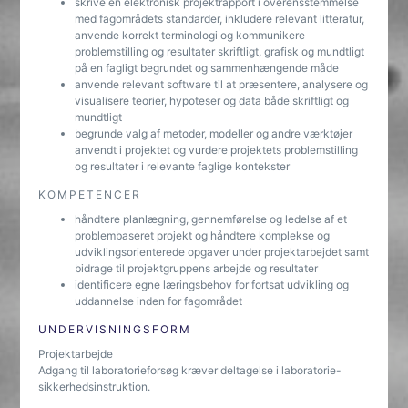
skrive en elektronisk projektrapport i overensstemmelse
med fagområdets standarder, inkludere relevant litteratur,
anvende korrekt terminologi og kommunikere
problemstilling og resultater skriftligt, grafisk og mundtligt
på en fagligt begrundet og sammenhængende måde
anvende relevant software til at præsentere, analysere og
visualisere teorier, hypoteser og data både skriftligt og
mundtligt
begrunde valg af metoder, modeller og andre værktøjer
anvendt i projektet og vurdere projektets problemstilling
og resultater i relevante faglige kontekster
KOMPETENCER
håndtere planlægning, gennemførelse og ledelse af et
problembaseret projekt og håndtere komplekse og
udviklingsorienterede opgaver under projektarbejdet samt
bidrage til projektgruppens arbejde og resultater
identificere egne læringsbehov for fortsat udvikling og
uddannelse inden for fagområdet
UNDERVISNINGSFORM
Projektarbejde
Adgang til laboratorieforsøg kræver deltagelse i laboratorie-
sikkerhedsinstruktion.