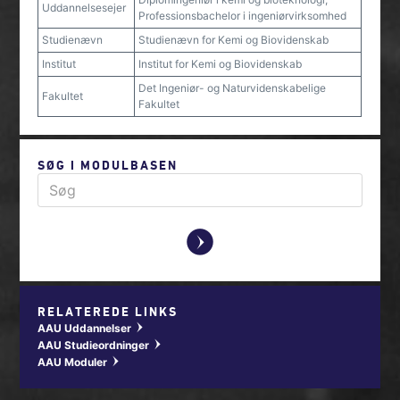
Uddannelsesejer
Professionsbachelor i ingeniørvirksomhed
Studienævn
Studienævn for Kemi og Biovidenskab
Institut
Institut for Kemi og Biovidenskab
Det Ingeniør- og Naturvidenskabelige
Fakultet
Fakultet
SØG I MODULBASEN
y
RELATEREDE LINKS
AAU Uddannelser
w
AAU Studieordninger
w
AAU Moduler
w