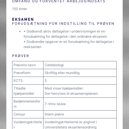
OMFANG OG FORVENTET ARBEJDSINDSATS
150 timer
EKSAMEN
FORUDSÆTNING FOR INDSTILLING TIL PRØVEN
• Godkendt aktiv deltagelse i undervisningen er en
forudsætning for deltagelse i den ordinære eksamen
• Godkendte opgaver er en forudsætning for deltagelse i
reeksamen
PRØVER
Prøvens navn
Cellebiologi
Prøveform
Skriftlig eller mundtlig
ECTS
5
Tilladte
Med visse hjælpemidler:
hjælpemidler
Der henvises til eksamensplanen.
Bedømmelsesfor
7-trins-skala
m
Censur
Intern prøve
Vurderingskriterie
Vurderingskriterierne er angivet i
r
Universitetets eksamensordning