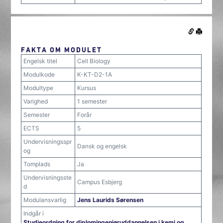
FAKTA OM MODULET
Engelsk titel
Cell Biology
Modulkode
K-KT-D2-1A
Modultype
Kursus
Varighed
1 semester
Semester
Forår
ECTS
5
Undervisningsspr
Dansk og engelsk
og
Tomplads
Ja
Undervisningsste
Campus Esbjerg
d
Modulansvarlig
Jens Laurids Sørensen
Indgår i
Studieordning for diplomingeniøruddannelsen i kemi og