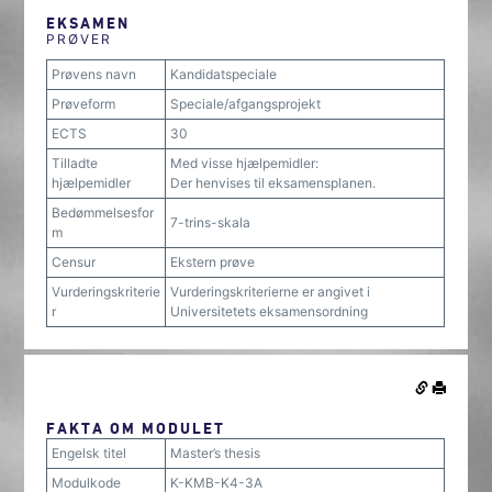
EKSAMEN
PRØVER
Prøvens navn
Kandidatspeciale
Prøveform
Speciale/afgangsprojekt
ECTS
30
Tilladte
Med visse hjælpemidler:
hjælpemidler
Der henvises til eksamensplanen.
Bedømmelsesfor
7-trins-skala
m
Censur
Ekstern prøve
Vurderingskriterie
Vurderingskriterierne er angivet i
r
Universitetets eksamensordning
FAKTA OM MODULET
Engelsk titel
Master’s thesis
Modulkode
K-KMB-K4-3A