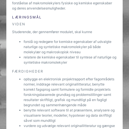
forståelse af makromolekylers fysiske og kemiske egenskaber
og deres anvendelsesmuligheder.
LÆRINGSMÅL
VIDEN
Studerende, der gennemfører modulet, skal kunne
forstå og redegøre for kemiske egenskaber af udvalgte
naturlige og syntetiske makromolekyler på både
molekylær og makroskopisk niveau
relatere de kemiske egenskaber til syntese af naturlige og
syntetiske makromolekyler
FÆRDIGHEDER
opbygge en elektronisk projektrapport efter fagområdets
normer, inddrage relevant originallitteratur, benytte
korrekt fagsprog samt formulere og formidle projektets
forskningsbaserede grundlag og problemstillinger samt
resultater skriftligt, grafisk og mundtligt på en fagligt
begrundet og sammenhængende måde
benytte relevant software til at præsentere, analysere og
visualisere teorier, modeller, hypoteser og data skriftligt
såvel som mundtligt
vurdere og udvælge relevant originallitteratur og gængse