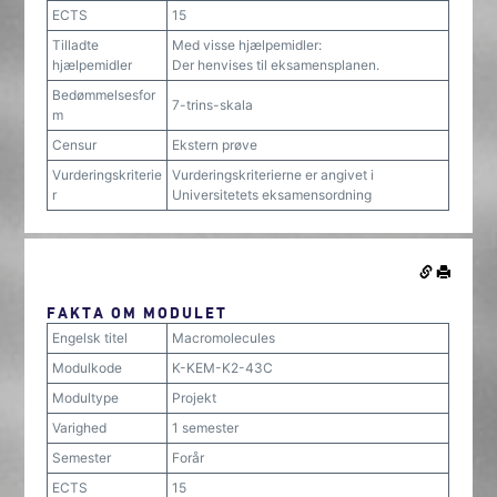
ECTS
15
Tilladte
Med visse hjælpemidler:
hjælpemidler
Der henvises til eksamensplanen.
Bedømmelsesfor
7-trins-skala
m
Censur
Ekstern prøve
Vurderingskriterie
Vurderingskriterierne er angivet i
r
Universitetets eksamensordning
FAKTA OM MODULET
Engelsk titel
Macromolecules
Modulkode
K-KEM-K2-43C
Modultype
Projekt
Varighed
1 semester
Semester
Forår
ECTS
15