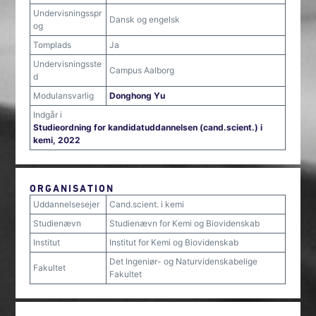
Undervisningsspr
Dansk og engelsk
og
Tomplads
Ja
Undervisningsste
Campus Aalborg
d
Modulansvarlig
Donghong Yu
Indgår i
Studieordning for kandidatuddannelsen (cand.scient.) i
kemi, 2022
ORGANISATION
Uddannelsesejer
Cand.scient. i kemi
Studienævn
Studienævn for Kemi og Biovidenskab
Institut
Institut for Kemi og Biovidenskab
Det Ingeniør- og Naturvidenskabelige
Fakultet
Fakultet