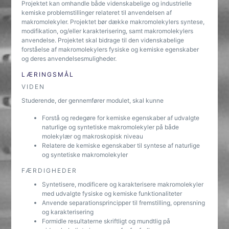
Projektet kan omhandle både videnskabelige og industrielle
kemiske problemstillinger relateret til anvendelsen af
makromolekyler. Projektet bør dække makromolekylers syntese,
modifikation, og/eller karakterisering, samt makromolekylers
anvendelse. Projektet skal bidrage til den videnskabelige
forståelse af makromolekylers fysiske og kemiske egenskaber
og deres anvendelsesmuligheder.
LÆRINGSMÅL
VIDEN
Studerende, der gennemfører modulet, skal kunne
Forstå og redegøre for kemiske egenskaber af udvalgte
naturlige og syntetiske makromolekyler på både
molekylær og makroskopisk niveau
Relatere de kemiske egenskaber til syntese af naturlige
og syntetiske makromolekyler
FÆRDIGHEDER
Syntetisere, modificere og karakterisere makromolekyler
med udvalgte fysiske og kemiske funktionaliteter
Anvende separationsprincipper til fremstilling, oprensning
og karakterisering
Formidle resultaterne skriftligt og mundtlig på