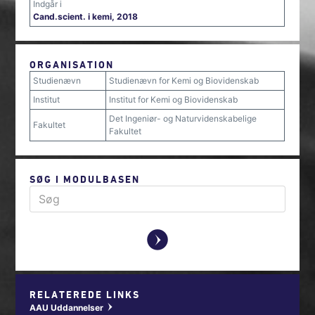
Indgår i
Cand.scient. i kemi, 2018
ORGANISATION
Studienævn
Studienævn for Kemi og Biovidenskab
Institut
Institut for Kemi og Biovidenskab
Det Ingeniør- og Naturvidenskabelige
Fakultet
Fakultet
SØG I MODULBASEN
y
RELATEREDE LINKS
AAU Uddannelser
w