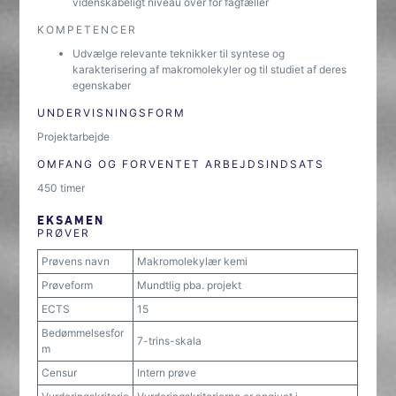
videnskabeligt niveau over for fagfæller
KOMPETENCER
Udvælge relevante teknikker til syntese og
karakterisering af makromolekyler og til studiet af deres
egenskaber
UNDERVISNINGSFORM
Projektarbejde
OMFANG OG FORVENTET ARBEJDSINDSATS
450 timer
EKSAMEN
PRØVER
Prøvens navn
Makromolekylær kemi
Prøveform
Mundtlig pba. projekt
ECTS
15
Bedømmelsesfor
7-trins-skala
m
Censur
Intern prøve