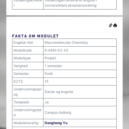
Vurderingskriterie
Vurderingskriterierne er angivet i
r
Universitetets eksamensordning
FAKTA OM MODULET
Engelsk titel
Macromolecular Chemistry
Modulkode
K-KEM-K2-43
Modultype
Projekt
Varighed
1 semester
Semester
Forår
ECTS
15
Undervisningsspr
Dansk og engelsk
og
Tomplads
Ja
Undervisningsste
Campus Aalborg
d
Modulansvarlig
Donghong Yu