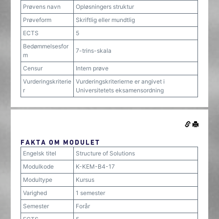
Prøvens navn
Opløsningers struktur
Prøveform
Skriftlig eller mundtlig
ECTS
5
Bedømmelsesfor
7-trins-skala
m
Censur
Intern prøve
Vurderingskriterie
Vurderingskriterierne er angivet i
r
Universitetets eksamensordning
FAKTA OM MODULET
Engelsk titel
Structure of Solutions
Modulkode
K-KEM-B4-17
Modultype
Kursus
Varighed
1 semester
Semester
Forår