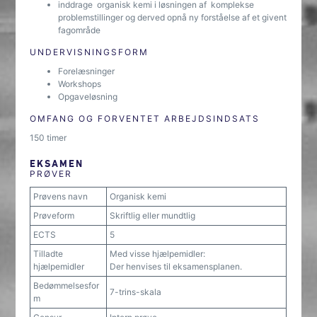
inddrage organisk kemi i løsningen af komplekse
problemstillinger og derved opnå ny forståelse af et givent
fagområde
UNDERVISNINGSFORM
Forelæsninger
Workshops
Opgaveløsning
OMFANG OG FORVENTET ARBEJDSINDSATS
150 timer
EKSAMEN
PRØVER
Prøvens navn
Organisk kemi
Prøveform
Skriftlig eller mundtlig
ECTS
5
Tilladte
Med visse hjælpemidler:
hjælpemidler
Der henvises til eksamensplanen.
Bedømmelsesfor
7-trins-skala
m