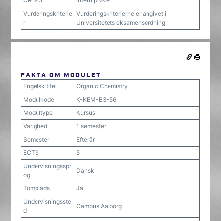
Censur
Intern prøve
Vurderingskriterie
Vurderingskriterierne er angivet i
r
Universitetets eksamensordning
FAKTA OM MODULET
Engelsk titel
Organic Chemistry
Modulkode
K-KEM-B3-56
Modultype
Kursus
Varighed
1 semester
Semester
Efterår
ECTS
5
Undervisningsspr
Dansk
og
Tomplads
Ja
Undervisningsste
Campus Aalborg
d