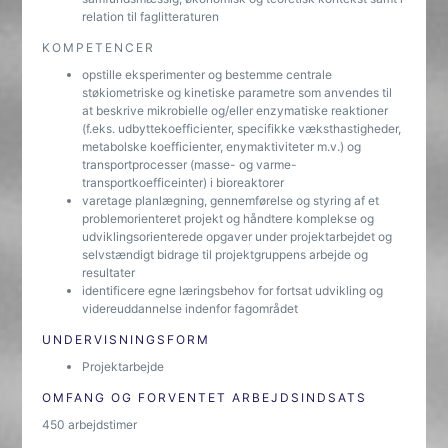
relation til faglitteraturen
KOMPETENCER
opstille eksperimenter og bestemme centrale
støkiometriske og kinetiske parametre som anvendes til
at beskrive mikrobielle og/eller enzymatiske reaktioner
(f.eks. udbyttekoefficienter, specifikke væksthastigheder,
metabolske koefficienter, enymaktiviteter m.v.) og
transportprocesser (masse- og varme-
transportkoefficeinter) i bioreaktorer
varetage planlægning, gennemførelse og styring af et
problemorienteret projekt og håndtere komplekse og
udviklingsorienterede opgaver under projektarbejdet og
selvstændigt bidrage til projektgruppens arbejde og
resultater
identificere egne læringsbehov for fortsat udvikling og
videreuddannelse indenfor fagområdet
UNDERVISNINGSFORM
Projektarbejde
OMFANG OG FORVENTET ARBEJDSINDSATS
450 arbejdstimer