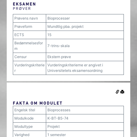
EKSAMEN
PRØVER
Prøvens navn
Bioprocesser
Prøveform
Mundtlig pba. projekt
ECTS
15
Bedømmelsesfor
7-trins-skala
m
Censur
Ekstern prøve
Vurderingskriterie
Vurderingskriterierne er angivet i
r
Universitetets eksamensordning
FAKTA OM MODULET
Engelsk titel
Bioprocesses
Modulkode
K-BT-B5-74
Modultype
Projekt
Varighed
1 semester