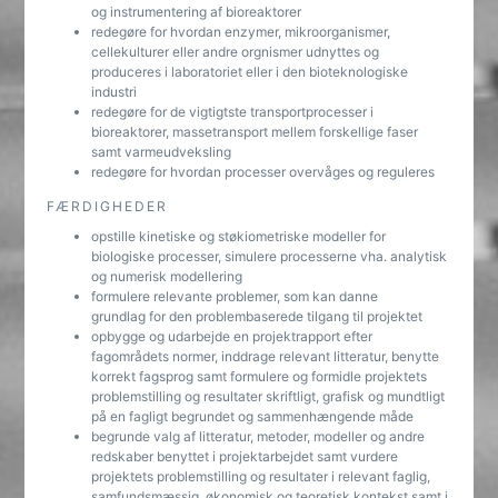
og instrumentering af bioreaktorer
redegøre for hvordan enzymer, mikroorganismer,
cellekulturer eller andre orgnismer udnyttes og
produceres i laboratoriet eller i den bioteknologiske
industri
redegøre for de vigtigtste transportprocesser i
bioreaktorer, massetransport mellem forskellige faser
samt varmeudveksling
redegøre for hvordan processer overvåges og reguleres
FÆRDIGHEDER
opstille kinetiske og støkiometriske modeller for
biologiske processer, simulere processerne vha. analytisk
og numerisk modellering
formulere relevante problemer, som kan danne
grundlag for den problembaserede tilgang til projektet
opbygge og udarbejde en projektrapport efter
fagområdets normer, inddrage relevant litteratur, benytte
korrekt fagsprog samt formulere og formidle projektets
problemstilling og resultater skriftligt, grafisk og mundtligt
på en fagligt begrundet og sammenhængende måde
begrunde valg af litteratur, metoder, modeller og andre
redskaber benyttet i projektarbejdet samt vurdere
projektets problemstilling og resultater i relevant faglig,
samfundsmæssig, økonomisk og teoretisk kontekst samt i