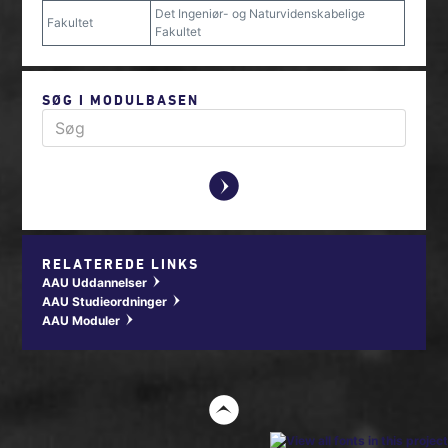
Det Ingeniør- og Naturvidenskabelige
Fakultet
Fakultet
SØG I MODULBASEN
y
RELATEREDE LINKS
AAU Uddannelser
w
AAU Studieordninger
w
AAU Moduler
w
t