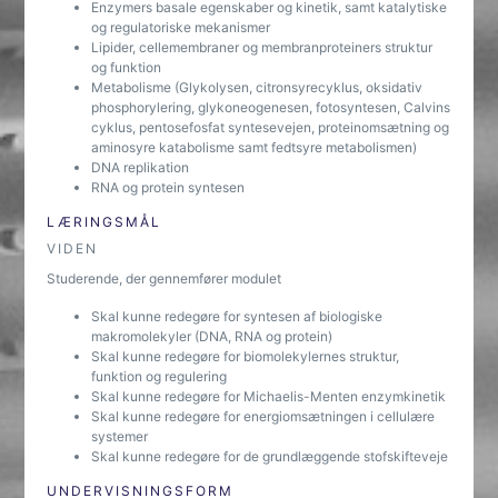
Enzymers basale egenskaber og kinetik, samt katalytiske
og regulatoriske mekanismer
Lipider, cellemembraner og membranproteiners struktur
og funktion
Metabolisme (Glykolysen, citronsyrecyklus, oksidativ
phosphorylering, glykoneogenesen, fotosyntesen, Calvins
cyklus, pentosefosfat syntesevejen, proteinomsætning og
aminosyre katabolisme samt fedtsyre metabolismen)
DNA replikation
RNA og protein syntesen
LÆRINGSMÅL
VIDEN
Studerende, der gennemfører modulet
Skal kunne redegøre for syntesen af biologiske
makromolekyler (DNA, RNA og protein)
Skal kunne redegøre for biomolekylernes struktur,
funktion og regulering
Skal kunne redegøre for Michaelis-Menten enzymkinetik
Skal kunne redegøre for energiomsætningen i cellulære
systemer
Skal kunne redegøre for de grundlæggende stofskifteveje
UNDERVISNINGSFORM