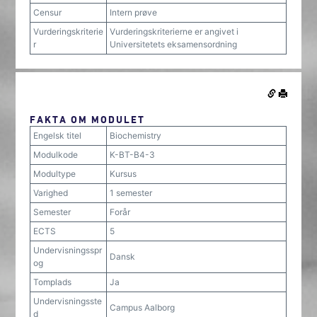
Censur
Intern prøve
Vurderingskriterie
Vurderingskriterierne er angivet i
r
Universitetets eksamensordning
FAKTA OM MODULET
Engelsk titel
Biochemistry
Modulkode
K-BT-B4-3
Modultype
Kursus
Varighed
1 semester
Semester
Forår
ECTS
5
Undervisningsspr
Dansk
og
Tomplads
Ja
Undervisningsste
Campus Aalborg
d