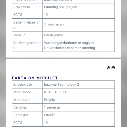
Prøveform
Mundtlig pba. projekt
ECTS
10
Bedømmelsesfor
7-trins-skala
m
Censur
Intern prøve
Vurderingskriterie
Vurderingskriterierne er angivet i
r
Universitetets eksamensordning
FAKTA OM MODULET
Engelsk titel
Enzyme Technology 2
Modulkode
K-BT-B1-33B
Modultype
Projekt
Varighed
1 semester
Semester
Efterår
ECTS
10