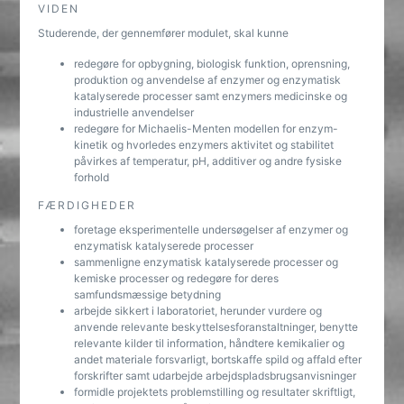
VIDEN
Studerende, der gennemfører modulet, skal kunne
redegøre for opbygning, biologisk funktion, oprensning,
produktion og anvendelse af enzymer og enzymatisk
katalyserede processer samt enzymers medicinske og
industrielle anvendelser
redegøre for Michaelis-Menten modellen for enzym-
kinetik og hvorledes enzymers aktivitet og stabilitet
påvirkes af temperatur, pH, additiver og andre fysiske
forhold
FÆRDIGHEDER
foretage eksperimentelle undersøgelser af enzymer og
enzymatisk katalyserede processer
sammenligne enzymatisk katalyserede processer og
kemiske processer og redegøre for deres
samfundsmæssige betydning
arbejde sikkert i laboratoriet, herunder vurdere og
anvende relevante beskyttelsesforanstaltninger, benytte
relevante kilder til information, håndtere kemikalier og
andet materiale forsvarligt, bortskaffe spild og affald efter
forskrifter samt udarbejde arbejdspladsbrugsanvisninger
formidle projektets problemstilling og resultater skriftligt,