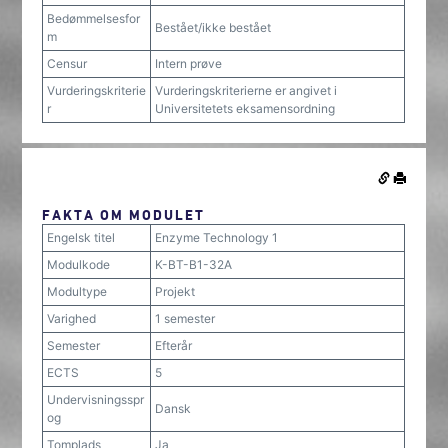
Bedømmelsesfor
Bestået/ikke bestået
m
Censur
Intern prøve
Vurderingskriterie
Vurderingskriterierne er angivet i
r
Universitetets eksamensordning
FAKTA OM MODULET
Engelsk titel
Enzyme Technology 1
Modulkode
K-BT-B1-32A
Modultype
Projekt
Varighed
1 semester
Semester
Efterår
ECTS
5
Undervisningsspr
Dansk
og
Tomplads
Ja