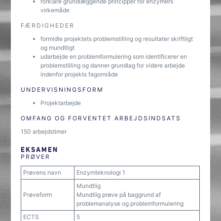
forklare grundlæggende principper for enzymers
virkemåde
FÆRDIGHEDER
formidle projektets problemstilling og resultater skriftligt
og mundtligt
udarbejde en problemformulering som identificerer en
problemstilling og danner grundlag for videre arbejde
indenfor projekts fagområde
UNDERVISNINGSFORM
Projektarbejde
OMFANG OG FORVENTET ARBEJDSINDSATS
150 arbejdstimer
EKSAMEN
PRØVER
Prøvens navn
Enzymteknologi 1
Mundtlig
Prøveform
Mundtlig prøve på baggrund af
problemanalyse og problemformulering
ECTS
5