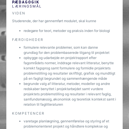
PÆDAGOGIK
LÆRINGSMÅL
VIDEN
Studerende, der har gennemført modulet, skal kunne
redegøre for teori, metoder og praksis inden for biologi
FÆRDIGHEDER
formulere relevante problemer, som kan danne
grundlag for den problembaserede tilgang til projektet
opbygge og udarbejde en projektrapport efter
fagområdets normer, inddrage relevant litteratur, benytte
korrekt fagsprog samt formulere og formidle projektets
problemstilling og resultater skriftligt, grafisk og mundtligt
på en fagligt begrundet og sammenhængende måde
begrunde valg af litteratur, metoder, modeller og andre
redskaber benyttet i projektarbejdet samt vurdere
projektets problemstilling og resultater i relevant faglig,
samfundsmæssig, økonomisk og teoretisk kontekst samt i
relation til faglitteraturen
KOMPETENCER
varetage planlægning, gennemførelse og styring af et
problemorienteret projekt og håndtere komplekse og