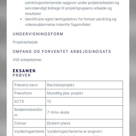
udviklingsorienterede opgaver under projektarbejdet og
selvstændigt bidrage til projektgruppens arbejde og
resultater
identificere egne læringsbehov for fortsat udvikling og
videreuddannelse indenfor fagområdet
UNDERVISNINGSFORM
Projektarbejde
OMFANG OG FORVENTET ARBEJDSINDSATS
450 arbejdstimer
EKSAMEN
PRØVER
Prøvens navn
Bachelorprojekt
Prøveform
Mundtlig pba. projekt
ECTS
15
Bedømmelsesfor
7-trins-skala
m
Censur
Ekstern prøve
Vurderingskriterie
Vurderingskriterierne er angivet i