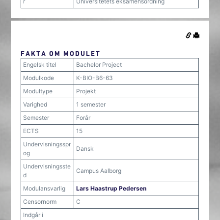
r
Universitetets eksamensordning
FAKTA OM MODULET
Engelsk titel
Bachelor Project
Modulkode
K-BIO-B6-63
Modultype
Projekt
Varighed
1 semester
Semester
Forår
ECTS
15
Undervisningsspr
Dansk
og
Undervisningsste
Campus Aalborg
d
Modulansvarlig
Lars Haastrup Pedersen
Censornorm
C
Indgår i