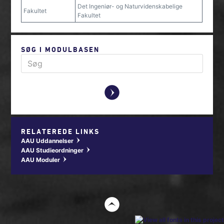
Det Ingeniør- og Naturvidenskabelige
Fakultet
Fakultet
SØG I MODULBASEN
y
RELATEREDE LINKS
AAU Uddannelser
w
AAU Studieordninger
w
AAU Moduler
w
t