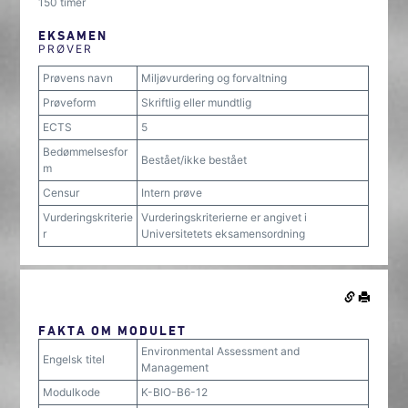
150 timer
EKSAMEN
PRØVER
Prøvens navn
Miljøvurdering og forvaltning
Prøveform
Skriftlig eller mundtlig
ECTS
5
Bedømmelsesfor
Bestået/ikke bestået
m
Censur
Intern prøve
Vurderingskriterie
Vurderingskriterierne er angivet i
r
Universitetets eksamensordning
FAKTA OM MODULET
Environmental Assessment and
Engelsk titel
Management
Modulkode
K-BIO-B6-12