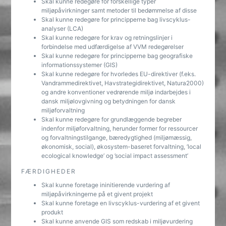
Skal kunne redegøre for forskellige typer
miljøpåvirkninger samt metoder til bedømmelse af disse
Skal kunne redegøre for principperne bag livscyklus-
analyser (LCA)
Skal kunne redegøre for krav og retningslinjer i
forbindelse med udfærdigelse af VVM redegørelser
Skal kunne redegøre for principperne bag geografiske
informationssystemer (GIS)
Skal kunne redegøre for hvorledes EU-direktiver (f.eks.
Vandrammedirektivet, Havstrategidirektivet, Natura2000)
og andre konventioner vedrørende miljø indarbejdes i
dansk miljølovgivning og betydningen for dansk
miljøforvaltning
Skal kunne redegøre for grundlæggende begreber
indenfor miljøforvaltning, herunder former for ressourcer
og forvaltningstilgange, bæredygtighed (miljømæssig,
økonomisk, social), økosystem-baseret forvaltning, ’local
ecological knowledge’ og ’social impact assessment’
FÆRDIGHEDER
Skal kunne foretage ininitierende vurdering af
miljøpåvirkningerne på et givent projekt
Skal kunne foretage en livscyklus-vurdering af et givent
produkt
Skal kunne anvende GIS som redskab i miljøvurdering