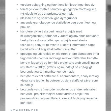
vurdere opbygning og funktionelle tilpasninger hos dyr
foretage kvantitative sammenligninger på morfologiske,
fysiologiske og adfærdsmæssige træk.
klassificere og sammenligne dyregrupper
anvende grundlæggende statistiske begreber i teori og
praksis
håndtere sikkert eksperimentelt arbejde med
mikroorganismer, herunder vurdere og anvende relevante
beskyttelsesforanstaltninger, arbejde med sterile
teknikker, benytte relevante kilder til information samt
bortskaffe spild og affald efter forskrifter
opbygge og udarbejde en elektronisk projektrapport efter
fagområdets normer, inddrage relevant litteratur, benytte
korrekt fagsprog og formidle projektets problemstilling og
resultater skriftligt, grafisk og mundtligt på en fagligt
begrundet og sammenhængende måde
benytte relevant software til at præsentere, analysere og
visualisere teorier, hypoteser og data skriftligt såvel som
mundtligt
begrunde valg af metoder, modeller og andre redskaber
benyttet i projektarbejdet samt vurdere projektets
problemstilling og resultater i relevant faglig og teoretisk
kontekst
KOMPETENCER