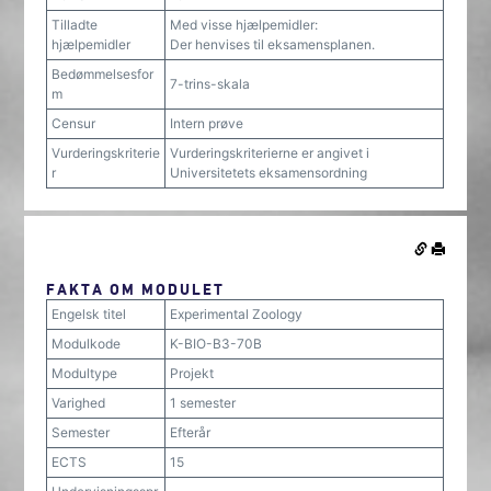
Tilladte
Med visse hjælpemidler:
hjælpemidler
Der henvises til eksamensplanen.
Bedømmelsesfor
7-trins-skala
m
Censur
Intern prøve
Vurderingskriterie
Vurderingskriterierne er angivet i
r
Universitetets eksamensordning
FAKTA OM MODULET
Engelsk titel
Experimental Zoology
Modulkode
K-BIO-B3-70B
Modultype
Projekt
Varighed
1 semester
Semester
Efterår
ECTS
15