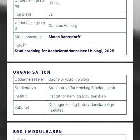
Undervisningsspr
Dansk
og
Tomplads
Ja
Undervisningsste
Campus Aalborg
d
Modulansvarlig
Simon Bahrndorff
Indgår i
Studieordning for bacheloruddannelsen i biologi, 2025
ORGANISATION
Uddannelsesejer
Bachelor (BSc) i biologi
Studienævn
Studienævn for Kemi og Biovidenskab
Institut
Institut for Kemi og Biovidenskab
Det Ingeniør- og Naturvidenskabelige
Fakultet
Fakultet
SØG I MODULBASEN