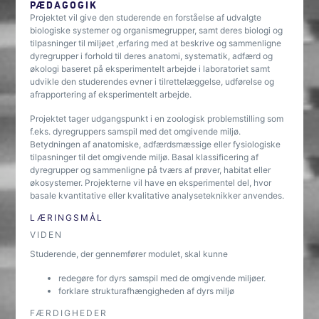
PÆDAGOGIK
Projektet vil give den studerende en forståelse af udvalgte
biologiske systemer og organismegrupper, samt deres biologi og
tilpasninger til miljøet ,erfaring med at beskrive og sammenligne
dyregrupper i forhold til deres anatomi, systematik, adfærd og
økologi baseret på eksperimentelt arbejde i laboratoriet samt
udvikle den studerendes evner i tilrettelæggelse, udførelse og
afrapportering af eksperimentelt arbejde.
Projektet tager udgangspunkt i en zoologisk problemstilling som
f.eks. dyregruppers samspil med det omgivende miljø.
Betydningen af anatomiske, adfærdsmæssige eller fysiologiske
tilpasninger til det omgivende miljø. Basal klassificering af
dyregrupper og sammenligne på tværs af prøver, habitat eller
økosystemer. Projekterne vil have en eksperimentel del, hvor
basale kvantitative eller kvalitative analyseteknikker anvendes.
LÆRINGSMÅL
VIDEN
Studerende, der gennemfører modulet, skal kunne
redegøre for dyrs samspil med de omgivende miljøer.
forklare strukturafhængigheden af dyrs miljø
FÆRDIGHEDER