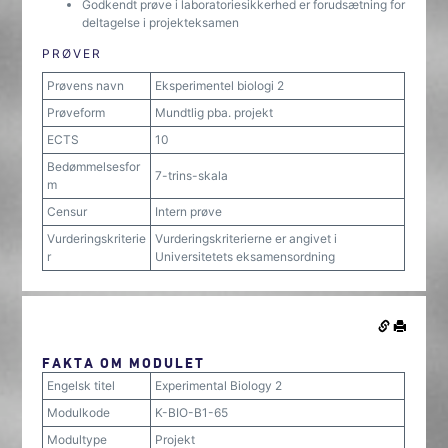
Godkendt prøve i laboratoriesikkerhed er forudsætning for
deltagelse i projekteksamen
PRØVER
Prøvens navn
Eksperimentel biologi 2
Prøveform
Mundtlig pba. projekt
ECTS
10
Bedømmelsesfor
7-trins-skala
m
Censur
Intern prøve
Vurderingskriterie
Vurderingskriterierne er angivet i
r
Universitetets eksamensordning
FAKTA OM MODULET
Engelsk titel
Experimental Biology 2
Modulkode
K-BIO-B1-65
Modultype
Projekt