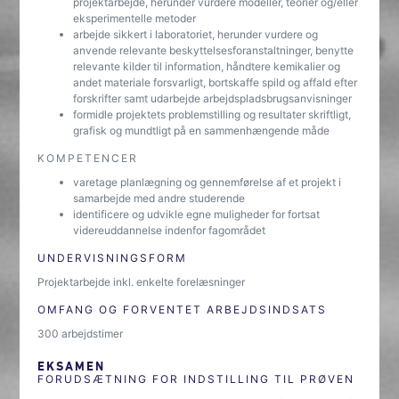
projektarbejde, herunder vurdere modeller, teorier og/eller
eksperimentelle metoder
arbejde sikkert i laboratoriet, herunder vurdere og
anvende relevante beskyttelsesforanstaltninger, benytte
relevante kilder til information, håndtere kemikalier og
andet materiale forsvarligt, bortskaffe spild og affald efter
forskrifter samt udarbejde arbejdspladsbrugsanvisninger
formidle projektets problemstilling og resultater skriftligt,
grafisk og mundtligt på en sammenhængende måde
KOMPETENCER
varetage planlægning og gennemførelse af et projekt i
samarbejde med andre studerende
identificere og udvikle egne muligheder for fortsat
videreuddannelse indenfor fagområdet
UNDERVISNINGSFORM
Projektarbejde inkl. enkelte forelæsninger
OMFANG OG FORVENTET ARBEJDSINDSATS
300 arbejdstimer
EKSAMEN
FORUDSÆTNING FOR INDSTILLING TIL PRØVEN